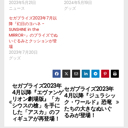
2023年5月21日
2024年5月19日
ニュース
グッズ
セガプライズ2023年7月以
降『幻日のヨハネ -
SUNSHINE in the
MIRROR-』のプライズでぬ
いぐるみとクッションが登
場
2023年7月20日
グッズ
セガプライズ2023年
投
セガプライズ2023年
4月以降『エヴァンゲ
4月以降『ジュラシッ
稿
リオン劇場版』「カ
ク・ワールド』恐竜
シウスの槍」を手に
たちの大きなぬいぐ
ナ
した「アスカ」のフ
るみが登場！
ィギュアが再登場！
ビ