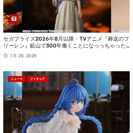
セガプライズ2026年8月以降・TVアニメ『葬送のフ
リーレン』鉱山で300年働くことになっっちゃった
「フリーレン」を立体化！
7月 29, 2026
ニュース
フィギュア