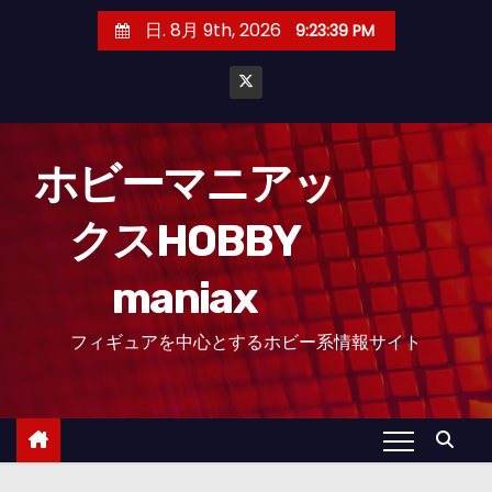
コ
日. 8月 9th, 2026
9:23:40 PM
ン
テ
ン
ツ
へ
ホビーマニアッ
ス
クスHOBBY
キ
ッ
maniax
プ
フィギュアを中心とするホビー系情報サイト