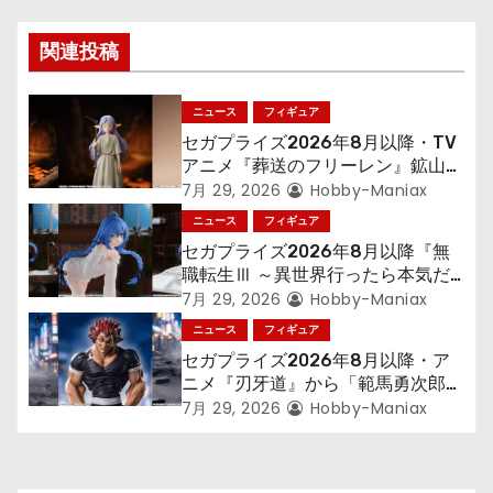
ゲ
関連投稿
ー
シ
ニュース
フィギュア
セガプライズ2026年8月以降・TV
ョ
アニメ『葬送のフリーレン』鉱山で
300年働くことになっっちゃった
7月 29, 2026
Hobby-Maniax
ン
「フリーレン」を立体化！
ニュース
フィギュア
セガプライズ2026年8月以降『無
職転生Ⅲ ～異世界行ったら本気だ
す～』から「ロキシー」のフィギュ
7月 29, 2026
Hobby-Maniax
アが登場！
ニュース
フィギュア
セガプライズ2026年8月以降・ア
ニメ『刃牙道』から「範馬勇次郎」
が登場ッッ!!
7月 29, 2026
Hobby-Maniax