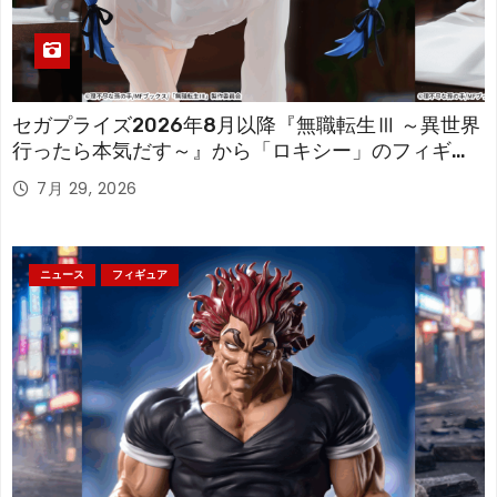
セガプライズ2026年8月以降『無職転生Ⅲ ～異世界
行ったら本気だす～』から「ロキシー」のフィギュ
アが登場！
7月 29, 2026
ニュース
フィギュア