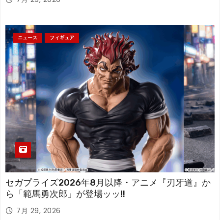
ニュース
フィギュア
セガプライズ2026年8月以降・アニメ『刃牙道』か
ら「範馬勇次郎」が登場ッッ!!
7月 29, 2026