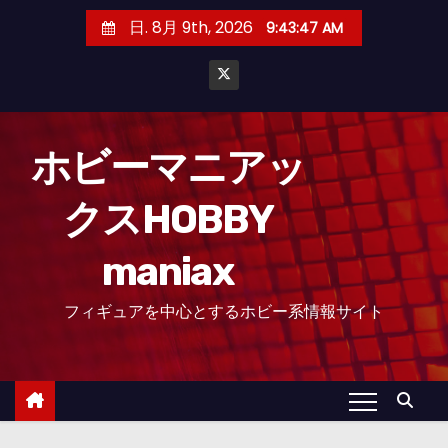
コ
日. 8月 9th, 2026
9:43:48 AM
ン
テ
ン
ツ
へ
ホビーマニアッ
ス
クスHOBBY
キ
ッ
maniax
プ
フィギュアを中心とするホビー系情報サイト