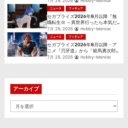
300年働くことになっっちゃった
7月 29, 2026
Hobby-Maniax
ン
「フリーレン」を立体化！
ニュース
フィギュア
セガプライズ2026年8月以降『無
職転生Ⅲ ～異世界行ったら本気だ
す～』から「ロキシー」のフィギュ
7月 29, 2026
Hobby-Maniax
アが登場！
ニュース
フィギュア
セガプライズ2026年8月以降・ア
ニメ『刃牙道』から「範馬勇次郎」
が登場ッッ!!
7月 29, 2026
Hobby-Maniax
アーカイブ
ア
ー
カ
イ