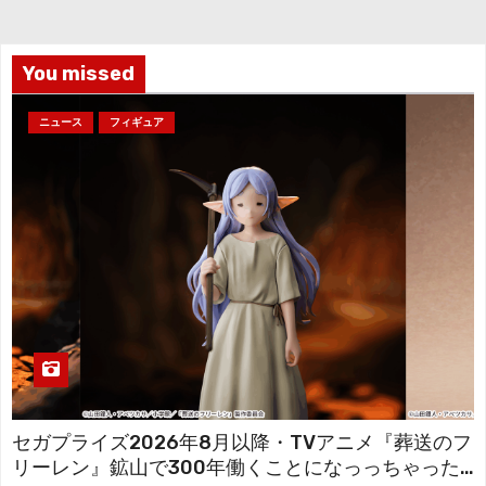
ブ
You missed
ニュース
フィギュア
セガプライズ2026年8月以降・TVアニメ『葬送のフ
リーレン』鉱山で300年働くことになっっちゃった