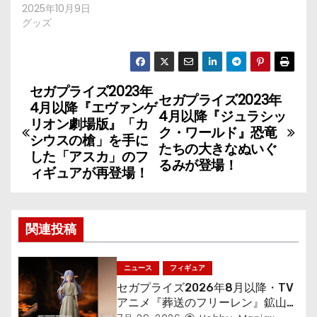
2025年10月9日
グッズ
セガプライズ2023年
投
セガプライズ2023年
4月以降『エヴァンゲ
4月以降『ジュラシッ
稿
リオン劇場版』「カ
ク・ワールド』恐竜
シウスの槍」を手に
たちの大きなぬいぐ
ナ
した「アスカ」のフ
るみが登場！
ィギュアが再登場！
ビ
ゲ
関連投稿
ー
シ
ニュース
フィギュア
セガプライズ2026年8月以降・TV
ョ
アニメ『葬送のフリーレン』鉱山で