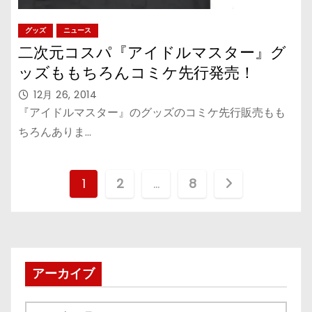
グッズ
ニュース
二次元コスパ『アイドルマスター』グ
ッズももちろんコミケ先行発売！
12月 26, 2014
『アイドルマスター』のグッズのコミケ先行販売もも
ちろんありま…
投
1
2
…
8
稿
の
ペ
アーカイブ
ー
ア