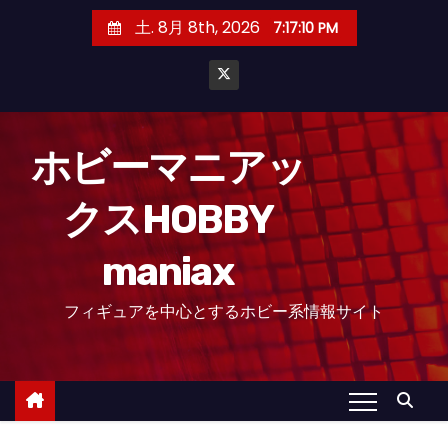
コ
土. 8月 8th, 2026
7:17:11 PM
ン
テ
ン
ツ
へ
ホビーマニアッ
ス
クスHOBBY
キ
ッ
maniax
プ
フィギュアを中心とするホビー系情報サイト