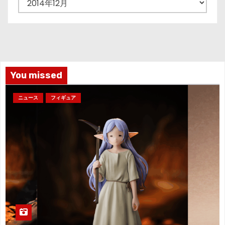
ジ
ー
カ
送
イ
り
ブ
You missed
ニュース
フィギュア