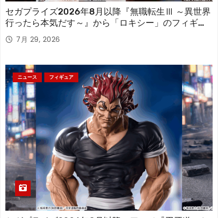
セガプライズ2026年8月以降『無職転生Ⅲ ～異世界
行ったら本気だす～』から「ロキシー」のフィギュ
アが登場！
7月 29, 2026
ニュース
フィギュア