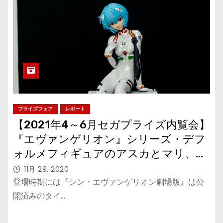
プライズフェア
レポート
【2021年4～6月セガプライズ内覧会】
『エヴァンゲリオン』シリーズ・デフ
ォルメフィギュアのアスカとマリ、綾
波レイの名作フィギュアも再登場！
11月 29, 2020
登場時期には『シン・エヴァンゲリオン劇場版』は公
開済みのタイ…