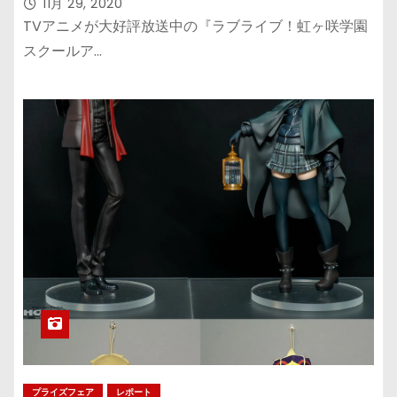
＆寝そべりぬいぐるみ
11月 29, 2020
TVアニメが大好評放送中の『ラブライブ！虹ヶ咲学園
スクールア…
プライズフェア
レポート