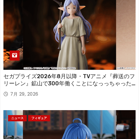
セガプライズ2026年8月以降・TVアニメ『葬送のフ
リーレン』鉱山で300年働くことになっっちゃった
「フリーレン」を立体化！
7月 29, 2026
ニュース
フィギュア