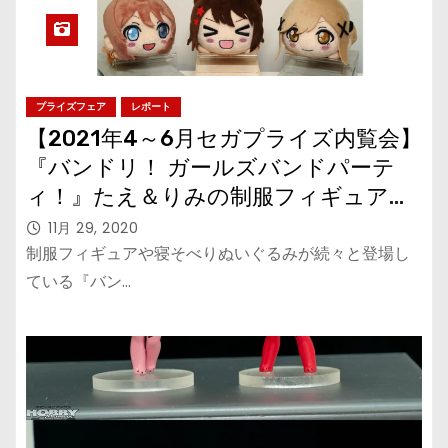
プライズフェア
レポート
【2021年4～6月セガプライズ内覧会】
『バンドリ！ ガールズバンドパーテ
ィ！』たえ＆りみの制服フィギュア、
Poppin’Partyの制服寝そべりぬいぐる
11月 29, 2020
み
制服フィギュアや寝そべりぬいぐるみが続々と登場し
ている『バン…