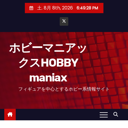
コ
土. 8月 8th, 2026
6:49:29 PM
ン
テ
ン
ツ
へ
ホビーマニアッ
ス
クスHOBBY
キ
ッ
maniax
プ
フィギュアを中心とするホビー系情報サイト