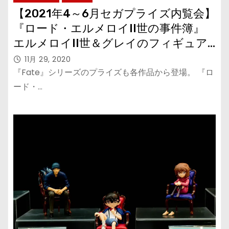
【2021年4～6月セガプライズ内覧会】
『ロード・エルメロイII世の事件簿』
エルメロイII世＆グレイのフィギュア
『劇場版 Fate/Grand Order』マスコッ
11月 29, 2020
ト
『Fate』シリーズのプライズも各作品から登場。 『ロ
ード・…