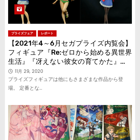
プライズフェア
レポート
【2021年4～6月セガプライズ内覧会】
フィギュア『Re:ゼロから始める異世界
生活』『冴えない彼女の育てかた』
『東方Project』『五等分の花嫁』
11月 29, 2020
プライズフィギュアは他にもさまざまな作品から登
場。 定番とな…