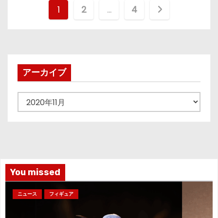
投
1
2
…
4
稿
の
ペ
アーカイブ
ー
ア
ジ
ー
カ
送
イ
り
ブ
You missed
ニュース
フィギュア