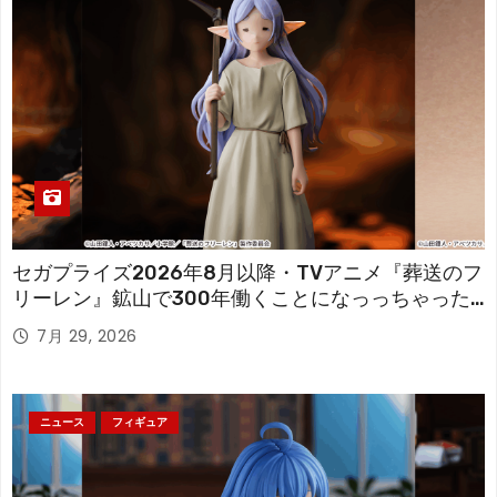
セガプライズ2026年8月以降・TVアニメ『葬送のフ
リーレン』鉱山で300年働くことになっっちゃった
「フリーレン」を立体化！
7月 29, 2026
ニュース
フィギュア