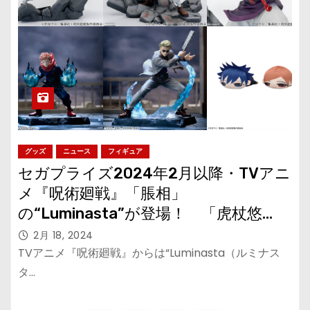
グッズ
ニュース
フィギュア
セガプライズ2024年2月以降・TVアニ
メ『呪術廻戦』「脹相」
の“Luminasta”が登場！ 「虎杖悠
仁」と「七海建人」は再登場！
2月 18, 2024
TVアニメ『呪術廻戦』からは“Luminasta（ルミナス
タ…