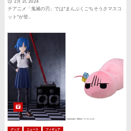
逸」、”FIGURIZMα”の「時透無一郎」
2月 21, 2024
覚醒版
テアニメ「鬼滅の刃」では“まんぷくごちそうさマスコ
ット”が登…
グッズ
ニュース
フィギュア