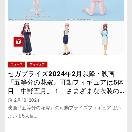
ニュース
フィギュア
セガプライズ2024年2月以降・映画
『五等分の花嫁』可動フィギュアは5体
目「中野五月」！ さまざまな衣装の
フィギュアは再登場！
2月 18, 2024
映画『五等分の花嫁』の可動プライズフィギュアはい
よいよ5人目…