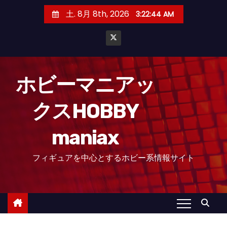
コ
土. 8月 8th, 2026
3:22:45 AM
ン
テ
ン
ツ
へ
ホビーマニアッ
ス
クスHOBBY
キ
ッ
maniax
プ
フィギュアを中心とするホビー系情報サイト