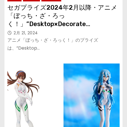
セガプライズ2024年2月以降・アニメ
「ぼっち・ざ・ろっ
く！」”Desktop×Decorate
Collections”で「山田リョウ」が登
2月 21, 2024
場！ さまざまなぬいぐるみも！
アニメ「ぼっち・ざ・ろっく！」のプライズ
は、”Desktop…