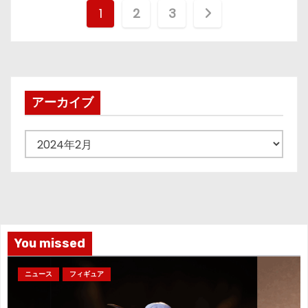
投
1
2
3
稿
の
ペ
アーカイブ
ー
ア
ジ
ー
カ
送
イ
り
ブ
You missed
ニュース
フィギュア