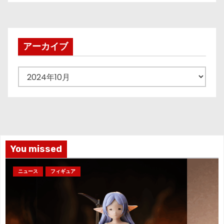
稿
の
ペ
アーカイブ
ー
ア
ジ
ー
カ
送
イ
り
ブ
You missed
ニュース
フィギュア