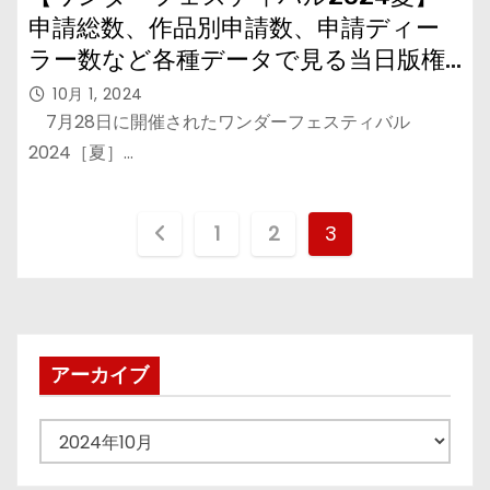
申請総数、作品別申請数、申請ディー
ラー数など各種データで見る当日版権
状況 – 『ゴジラ』が最多、続いて『ブ
10月 1, 2024
ルアカ』『ウルトラ』『Fate』『ウマ
7月28日に開催されたワンダーフェスティバル
娘』
2024［夏］…
投
1
2
3
稿
の
ペ
アーカイブ
ー
ア
ジ
ー