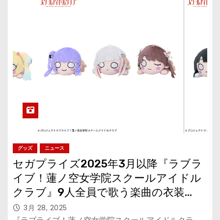
グッズ
ニュース
セガプライズ2025年3月以降『ラブラ
イブ！蓮ノ空女学院スクールアイドル
クラブ』9人全員で歌う楽曲の衣装
の“寝そべり”ぬいぐるみ
3月 28, 2025