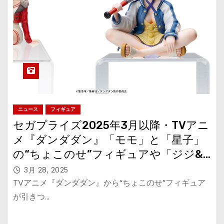
ニュース
フィギュア
セガプライズ2025年3月以降・TVアニ
メ『ダンダダン』「モモ」と「星子」
の“ちょこのせ”フィギュアや「ジジ&
ターボババア（招き猫）」の“きゅるみ
3月 28, 2025
ー”が登場
TVアニメ『ダンダダン』から“ちょこのせ”フィギュア
が引きつ…