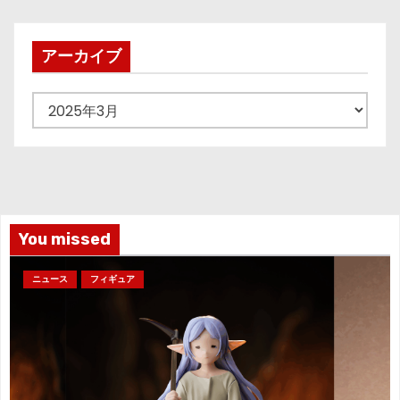
の
ペ
アーカイブ
ー
ア
ジ
ー
カ
送
イ
り
ブ
You missed
ニュース
フィギュア