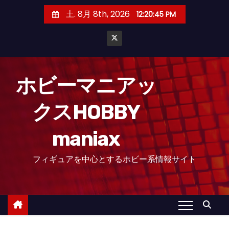
コ
土. 8月 8th, 2026
12:20:46 PM
ン
テ
ン
ツ
へ
ホビーマニアッ
ス
クスHOBBY
キ
ッ
maniax
プ
フィギュアを中心とするホビー系情報サイト