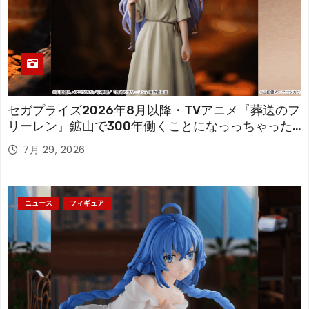
セガプライズ2026年8月以降・TVアニメ『葬送のフ
リーレン』鉱山で300年働くことになっっちゃった
「フリーレン」を立体化！
7月 29, 2026
ニュース
フィギュア