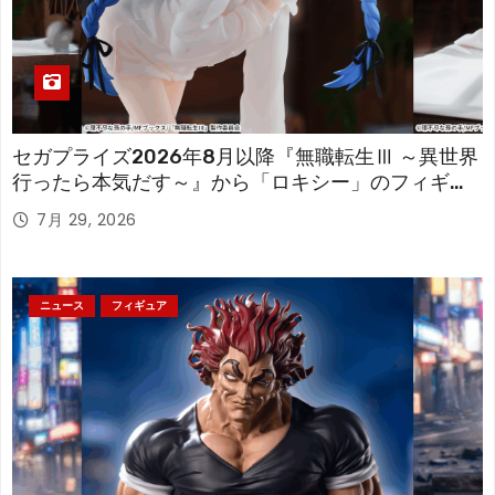
セガプライズ2026年8月以降『無職転生Ⅲ ～異世界
行ったら本気だす～』から「ロキシー」のフィギュ
アが登場！
7月 29, 2026
ニュース
フィギュア