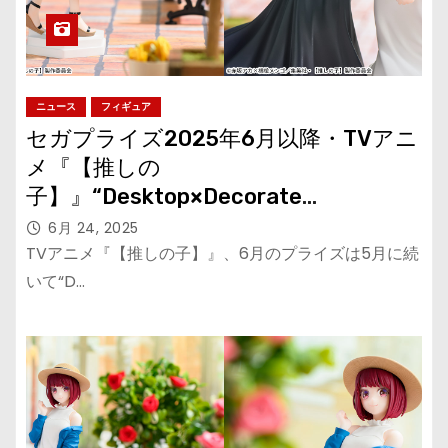
ニュース
フィギュア
セガプライズ2025年6月以降・TVアニ
メ『【推しの
子】』“Desktop×Decorate
Collections”の「黒川あかね」が登場
6月 24, 2025
TVアニメ『【推しの子】』、6月のプライズは5月に続
いて“D…