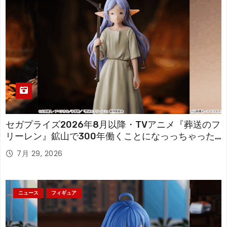
セガプライズ2026年8月以降・TVアニメ『葬送のフ
リーレン』鉱山で300年働くことになっっちゃった
「フリーレン」を立体化！
7月 29, 2026
ニュース
フィギュア