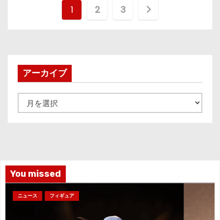
投
1
2
3
稿
の
ペ
アーカイブ
ー
ア
ジ
ー
カ
送
イ
り
ブ
You missed
ニュース
フィギュア