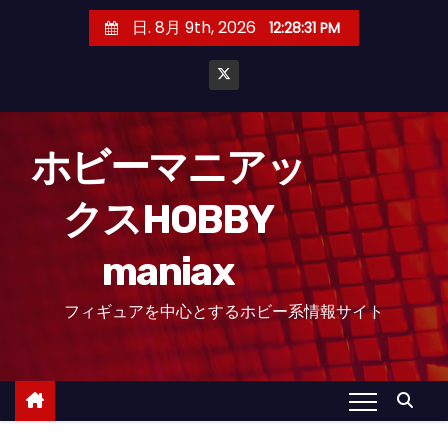
コ
日. 8月 9th, 2026
12:28:33 PM
ン
テ
ン
ツ
へ
ホビーマニアッ
ス
クスHOBBY
キ
ッ
maniax
プ
フィギュアを中心とするホビー系情報サイト