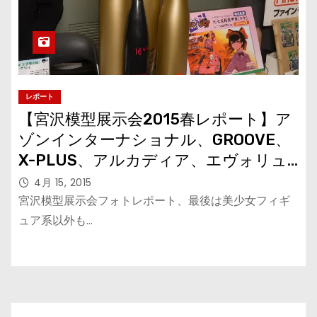
レポート
【宮沢模型展示会2015春レポート】ア
ゾンインターナショナル、GROOVE、
X-PLUS、アルカディア、エヴォリュ
ーション・トイ、ピットロード、ファ
4月 15, 2015
インモールド、プラッツ、ホビースト
宮沢模型展示会フォトレポート、最後は美少女フィギ
ック、ケンエレファント
ュア系以外も…