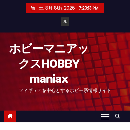
コ
土. 8月 8th, 2026
7:29:14 PM
ン
テ
ン
ツ
へ
ホビーマニアッ
ス
クスHOBBY
キ
ッ
maniax
プ
フィギュアを中心とするホビー系情報サイト