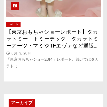
レポート
【東京おもちゃショーレポート】タカ
ラトミー、トミーテック、タカラトミ
ーアーツ・マミやTFエヴァなど通販ア
イテムや1/12スケール電車、NEXTAコ
6月 13, 2014
ーナー
「東京おもちゃショー2014」レポート、続いてはタカ
ラトミー…
アーカイブ