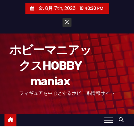
コ
金. 8月 7th, 2026
10:40:32 PM
ン
テ
ン
ツ
へ
ホビーマニアッ
ス
クスHOBBY
キ
ッ
maniax
プ
フィギュアを中心とするホビー系情報サイト