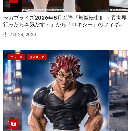
セガプライズ2026年8月以降『無職転生Ⅲ ～異世界
行ったら本気だす～』から「ロキシー」のフィギュ
アが登場！
7月 29, 2026
ニュース
フィギュア