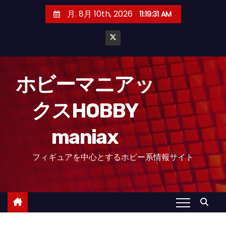
コ
月. 8月 10th, 2026
11:19:32 AM
ン
テ
ン
ツ
へ
ホビーマニアッ
ス
クスHOBBY
キ
ッ
maniax
プ
フィギュアを中心とするホビー系情報サイト