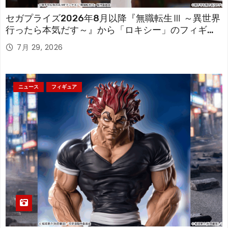
セガプライズ2026年8月以降『無職転生Ⅲ ～異世界
行ったら本気だす～』から「ロキシー」のフィギュ
アが登場！
7月 29, 2026
ニュース
フィギュア