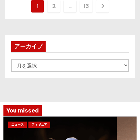
投
1
2
…
13
稿
の
ペ
アーカイブ
ー
ア
ジ
ー
カ
送
イ
り
ブ
You missed
ニュース
フィギュア