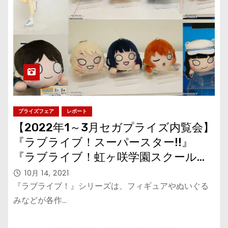
プライズフェア
レポート
【2022年1～3月セガプライズ内覧会】
『ラブライブ！スーパースター!!』
『ラブライブ！虹ヶ咲学園スクールア
イドル同好会』『ラブライブ！サンシ
10月 14, 2021
ャイン!!』フィギュアやぬいぐるみな
『ラブライブ！』シリーズは、フィギュアやぬいぐる
ど多数登場！
みなどが各作…