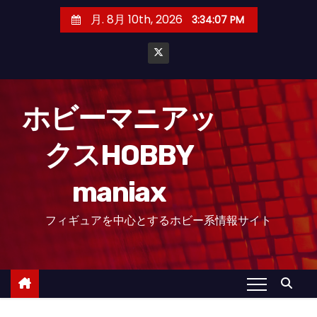
コ
月. 8月 10th, 2026
3:34:08 PM
ン
テ
ン
ツ
へ
ホビーマニアッ
ス
クスHOBBY
キ
ッ
maniax
プ
フィギュアを中心とするホビー系情報サイト