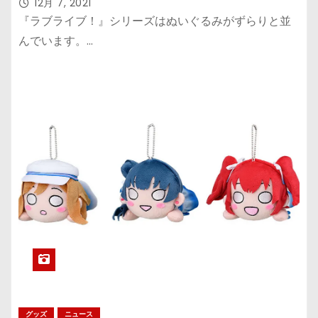
ルアイドル同好会』『ラブライブ！サ
12月 7, 2021
ンシャイン!!』ぬいぐるみがいっぱ
『ラブライブ！』シリーズはぬいぐるみがずらりと並
い！
んでいます。…
グッズ
ニュース