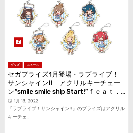
グッズ
ニュース
セガプライズ1月登場・ラブライブ！
サンシャイン!! アクリルキーチェー
ン“smile smile ship Start!”ｆｅａｔ．
三月八日
1月 18, 2022
『ラブライブ！サンシャイン!!』のプライズはアクリル
キーチェ…