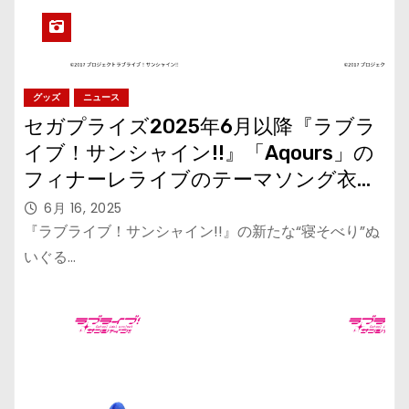
グッズ
ニュース
セガプライズ2025年6月以降『ラブラ
イブ！サンシャイン!!』「Aqours」の
フィナーレライブのテーマソング衣装
が“寝そべり”ぬいぐるみに
6月 16, 2025
『ラブライブ！サンシャイン!!』の新たな“寝そべり”ぬ
いぐる…