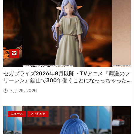
セガプライズ2026年8月以降・TVアニメ『葬送のフ
リーレン』鉱山で300年働くことになっっちゃった
「フリーレン」を立体化！
7月 29, 2026
ニュース
フィギュア