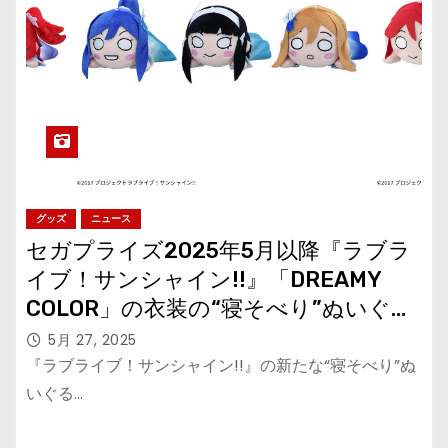
グッズ
ニュース
セガプライズ2025年5月以降『ラブラ
イブ！サンシャイン!!』「DREAMY
COLOR」の衣装の“寝そべり”ぬいぐる
みが登場！
5月 27, 2025
『ラブライブ！サンシャイン!!』の新たな“寝そべり”ぬ
いぐる…