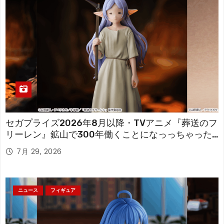
セガプライズ2026年8月以降・TVアニメ『葬送のフ
リーレン』鉱山で300年働くことになっっちゃった
「フリーレン」を立体化！
7月 29, 2026
ニュース
フィギュア