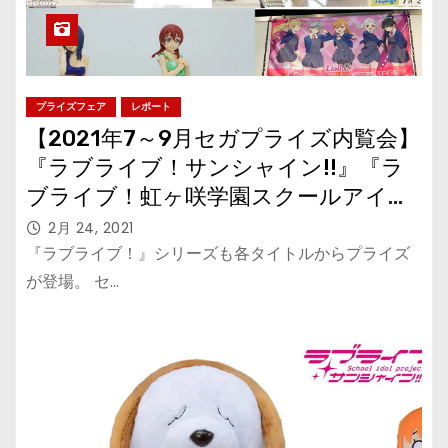
プライズフェア
レポート
【2021年7～9月セガプライズ内覧会】
『ラブライブ！サンシャイン!!』『ラ
ブライブ！虹ヶ咲学園スクールアイド
ル同好会』『ラブライブ！スーパース
2月 24, 2021
ター!!』フィギュアやぬいぐるみ他
『ラブライブ！』シリーズも各タイトルからプライズ
が登場。 セ…