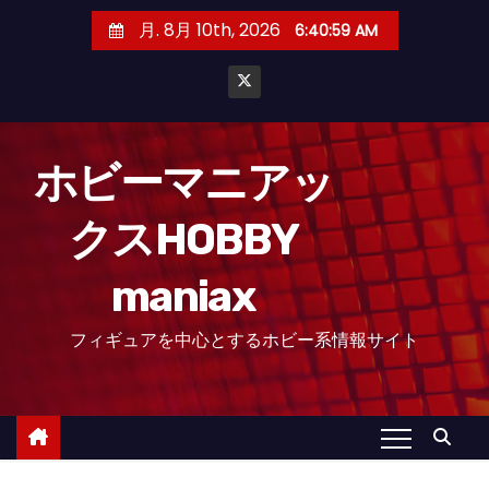
コ
月. 8月 10th, 2026
6:41:01 AM
ン
テ
ン
ツ
へ
ホビーマニアッ
ス
クスHOBBY
キ
ッ
maniax
プ
フィギュアを中心とするホビー系情報サイト