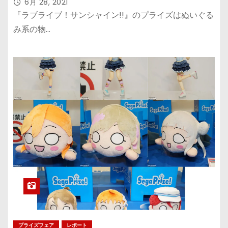
ックスカバー
6月 28, 2021
『ラブライブ！サンシャイン!!』のプライズはぬいぐる
み系の物…
プライズフェア
レポート