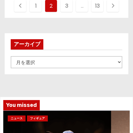
投
1
2
3
…
13
稿
の
ペ
アーカイブ
ー
ア
ジ
ー
カ
送
イ
り
ブ
You missed
ニュース
フィギュア