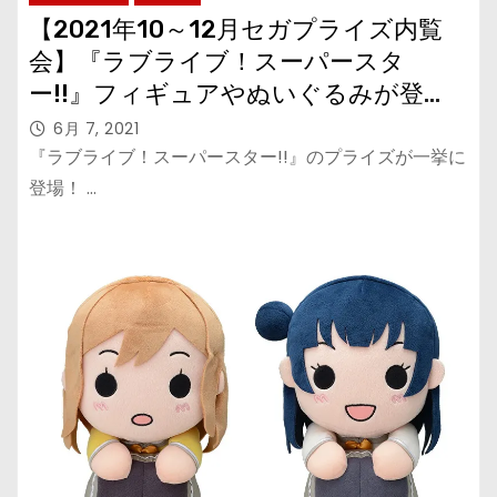
【2021年10～12月セガプライズ内覧
会】『ラブライブ！スーパースタ
ー!!』フィギュアやぬいぐるみが登
場！『ラブライブ！サンシャイン!!』
6月 7, 2021
は「smile smile ship start!」衣装の寝
『ラブライブ！スーパースター!!』のプライズが一挙に
そべりぬいぐるみ！
登場！ …