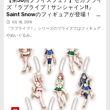
【第58回プライズフェア】セガプライ
ズ『ラブライブ！サンシャイン!!』
Saint Snowのフィギュアが登場！
『ラブライブ！』制服姿の寝そべりぬ
11月 18, 2019
いぐるみ
『ラブライブ！』シリーズのプライズではフィギュア
やぬいぐるみ…