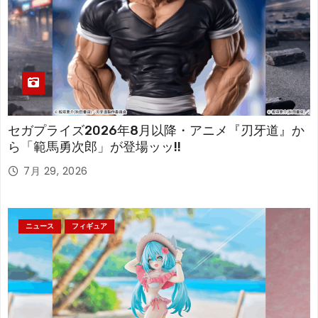
セガプライズ2026年8月以降・アニメ『刃牙道』か
ら「範馬勇次郎」が登場ッッ!!
7月 29, 2026
ニュース
フィギュア