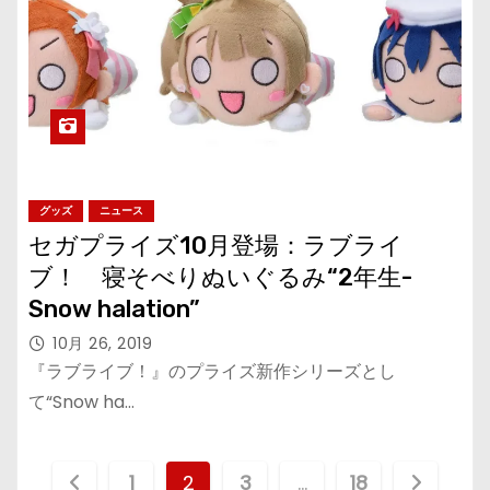
グッズ
ニュース
セガプライズ10月登場：ラブライ
ブ！ ​寝そべりぬいぐるみ“2年生-
Snow halation”
10月 26, 2019
『ラブライブ！』のプライズ新作シリーズとし
て“Snow ha…
投
1
2
3
…
18