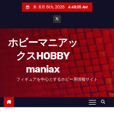
コ
木. 8月 6th, 2026
4:48:06 AM
ン
テ
ン
ツ
へ
ホビーマニアッ
ス
クスHOBBY
キ
ッ
maniax
プ
フィギュアを中心とするホビー系情報サイト