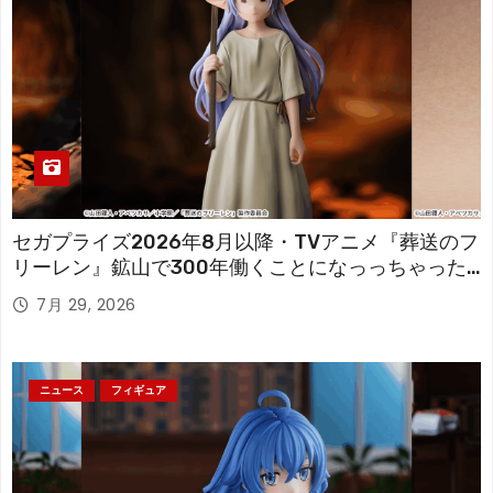
セガプライズ2026年8月以降・TVアニメ『葬送のフ
リーレン』鉱山で300年働くことになっっちゃった
「フリーレン」を立体化！
7月 29, 2026
ニュース
フィギュア