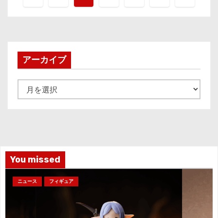
稿
の
ペ
アーカイブ
ー
ア
ジ
ー
カ
送
イ
り
ブ
You missed
ニュース
フィギュア