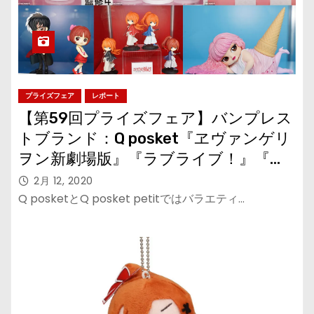
プライズフェア
レポート
【第59回プライズフェア】バンプレス
トブランド：Q posket『ヱヴァンゲリ
ヲン新劇場版』『ラブライブ！』『お
ジャ魔女どれみ』『ブラック・ジャッ
2月 12, 2020
ク』『るろうに剣心』『バーズ・オ
Q posketとQ posket petitではバラエティ…
ブ・プレイ』『渡辺直美』