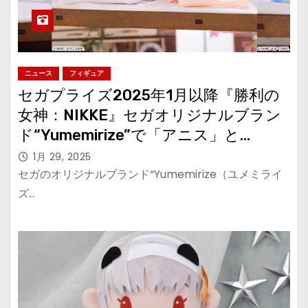
ニュース
フィギュア
セガプライズ2025年1月以降『勝利の
女神：NIKKE』セガオリジナルブラン
ド“Yumemirize”で「アニス」と
「N102」が登場！
1月 29, 2025
セガのオリジナルブランド“Yumemirize（ユメミライ
ズ…