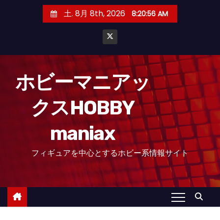
コ
土. 8月 8th, 2026
8:20:58 AM
ン
テ
ン
ツ
へ
ホビーマニアッ
ス
クスHOBBY
キ
ッ
maniax
プ
フィギュアを中心とするホビー系情報サイト