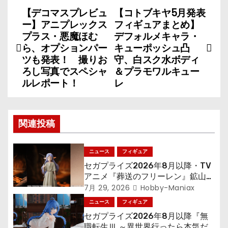
【デコマスプレビュ
【コトブキヤ5月発表
投
ー】アニプレックス
フィギュアまとめ】
稿
プラス・悪魔ほむ
デフォルメキャラ・
ら、オプションパー
キューポッシュ凸
ナ
ツも発表！ 撮りお
守、白スク水ボディ
ろし写真でスペシャ
＆プラモワルキュー
ビ
ルレポート！
レ
ゲ
ー
関連投稿
シ
ニュース
フィギュア
ョ
セガプライズ2026年8月以降・TV
アニメ『葬送のフリーレン』鉱山で
ン
300年働くことになっっちゃった
7月 29, 2026
Hobby-Maniax
「フリーレン」を立体化！
ニュース
フィギュア
セガプライズ2026年8月以降『無
職転生Ⅲ ～異世界行ったら本気だ