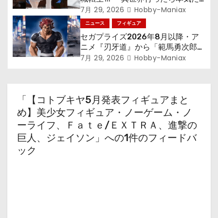
す～』から「ロキシー」のフィギュ
7月 29, 2026
Hobby-Maniax
アが登場！
ニュース
フィギュア
セガプライズ2026年8月以降・ア
ニメ『刃牙道』から「範馬勇次郎」
が登場ッッ!!
7月 29, 2026
Hobby-Maniax
「【コトブキヤ5月発表フィギュアまと
め】美少女フィギュア・ノーゲーム・ノ
ーライフ、Ｆａｔｅ/ＥＸＴＲＡ、進撃の
巨人、ジェイソン」への1件のフィードバ
ック