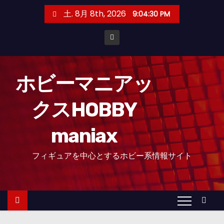
コ
土. 8月 8th, 2026
9:04:32 PM
ン
テ
ン
ツ
へ
ホビーマニアッ
ス
クスHOBBY
キ
ッ
maniax
プ
フィギュアを中心とするホビー系情報サイト