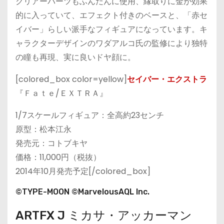
クリアーパーツもふんだんに使用、縁取りに金が効果
的に入っていて、エフェクト付きのベースと、「赤セ
イバー」らしい派手なフィギュアになっています。キ
ャラクターデザインのワダアルコ氏の監修により独特
の瞳も再現、実に良いドヤ顔に。
[colored_box color=yellow]
セイバー・エクストラ
『Ｆａｔｅ/ＥＸＴＲＡ』
1/7スケールフィギュア：全高約23センチ
原型：松本江永
発売元：コトブキヤ
価格：11,000円（税抜）
2014年10月発売予定[/colored_box]
©TYPE-MOON ©MarvelousAQL Inc.
ARTFX J ミカサ・アッカーマン