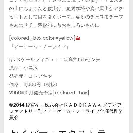
ュアでも立体として見事に表現しています。チェス盤
の上にちょこんと腰掛け、絶対領域や肩の露出がアク
セントとして目を引くポーズ。各所のチェスモチーフ
もあわせて、造形的にもおもしろいものに。
[colored_box color=yellow]
白
『ノーゲーム・ノーライフ』
1/7スケールフィギュア：全高約15.5センチ
原型：小島翔
発売元：コトブキヤ
価格：11,000円（税抜）
2014年10月発売予定[/colored_box]
©2014 榎宮祐・株式会社ＫＡＤＯＫＡＷＡ メディア
ファクトリー刊／ノーゲーム・ノーライフ全権代理委
員会