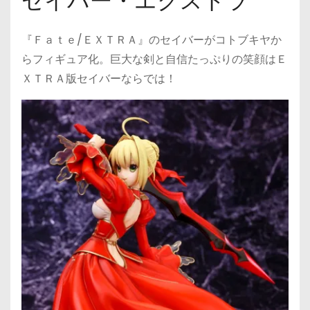
セイバー・エクストラ
『Ｆａｔｅ/ＥＸＴＲＡ』のセイバーがコトブキヤか
らフィギュア化。巨大な剣と自信たっぷりの笑顔はＥ
ＸＴＲＡ版セイバーならでは！