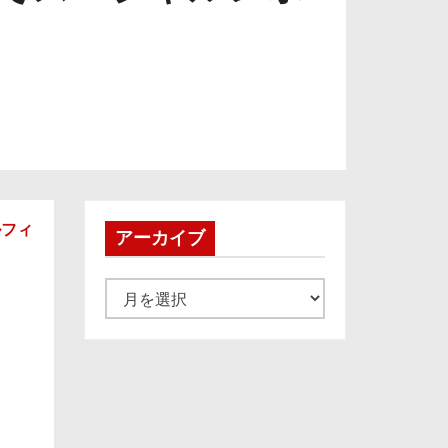
ルフィ
アーカイブ
。
ア
ー
カ
イ
ブ