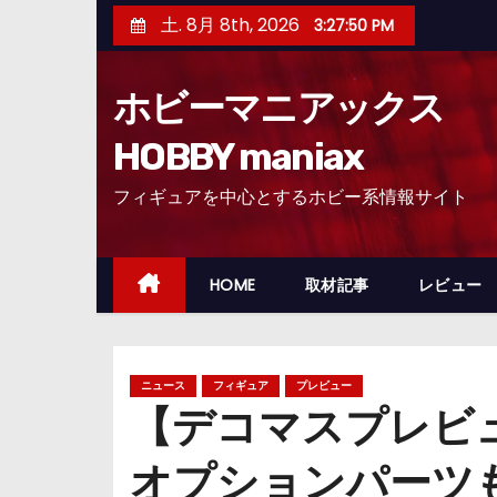
コ
土. 8月 8th, 2026
3:27:52 PM
ン
テ
ホビーマニアックス
ン
ツ
HOBBY maniax
へ
フィギュアを中心とするホビー系情報サイト
ス
キ
ッ
HOME
取材記事
レビュー
プ
ニュース
フィギュア
プレビュー
【デコマスプレビ
オプションパーツ