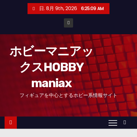
コ
日. 8月 9th, 2026
6:25:12 AM
ン
テ
ン
ツ
へ
ホビーマニアッ
ス
クスHOBBY
キ
ッ
maniax
プ
フィギュアを中心とするホビー系情報サイト