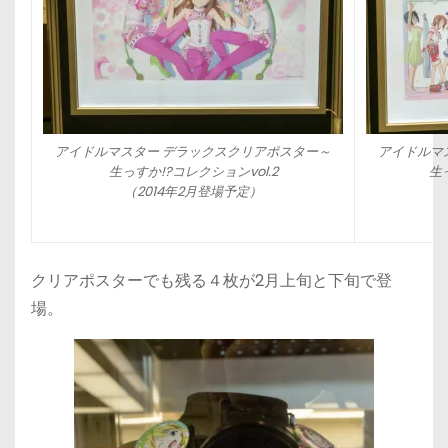
アイドルマスター デラックスクリアポスター～
アイドルマ
生っすか!?コレクションvol.2
生
（2014年2月登場予定）
クリアポスターでも残る４枚が2月上旬と下旬で登
場。