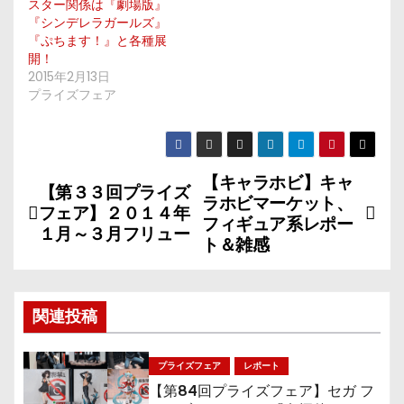
スター関係は『劇場版』
『シンデレラガールズ』
『ぷちます！』と各種展
開！
2015年2月13日
プライズフェア
【キャラホビ】キャ
投
【第３３回プライズ
ラホビマーケット、
フェア】２０１４年
稿
フィギュア系レポー
１月～３月フリュー
ト＆雑感
ナ
ビ
関連投稿
ゲ
プライズフェア
レポート
ー
【第84回プライズフェア】セガ フ