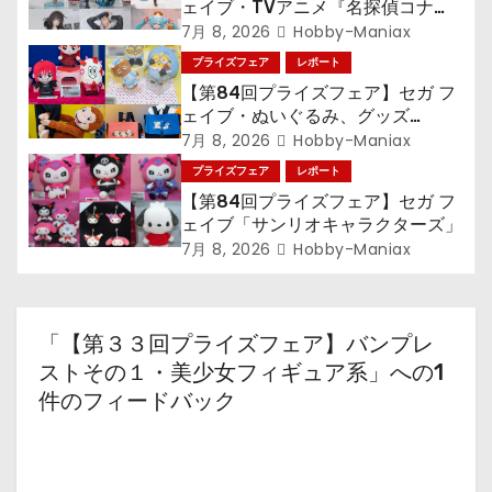
シ
ェイブ・TVアニメ『名探偵コナ
ン』TVアニメ『呪術廻戦』『〈物
7月 8, 2026
Hobby-Maniax
ョ
語〉シリーズ』「初音ミク」
プライズフェア
レポート
【第84回プライズフェア】セガ フ
ン
ェイブ・ぬいぐるみ、グッズ
『LiSA』『ミニオン』『おさるの
7月 8, 2026
Hobby-Maniax
ジョージ』『ポケットモンスター』
プライズフェア
レポート
【第84回プライズフェア】セガ フ
ェイブ「サンリオキャラクターズ」
7月 8, 2026
Hobby-Maniax
「【第３３回プライズフェア】バンプレ
ストその１・美少女フィギュア系」への1
件のフィードバック