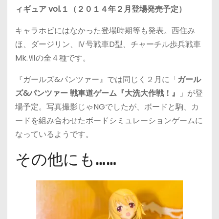
ィギュア vol.１（２０１４年２月登場発売予定）
キャラホビにはなかった登場時期等も発表。西住み
ほ、ダージリン、Ⅳ号戦車D型、チャーチル歩兵戦車
Mk.Ⅶの全４種です。
『ガールズ&パンツァー』では同じく２月に「
ガール
ズ&パンツァー 戦車道ゲーム『大洗大作戦！』
」が登
場予定。写真撮影じゃNGでしたが、ボードと駒、カ
ードを組み合わせたボードシミュレーションゲームに
なっているようです。
その他にも……