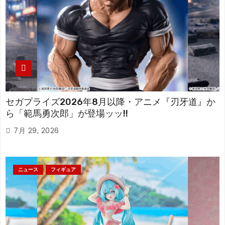
セガプライズ2026年8月以降・アニメ『刃牙道』か
ら「範馬勇次郎」が登場ッッ!!
7月 29, 2026
ニュース
フィギュア