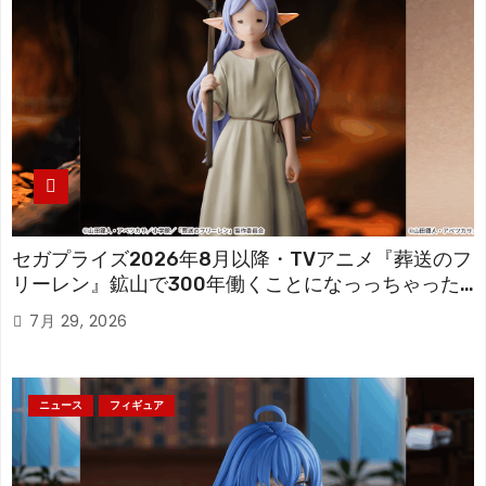
セガプライズ2026年8月以降・TVアニメ『葬送のフ
リーレン』鉱山で300年働くことになっっちゃった
「フリーレン」を立体化！
7月 29, 2026
ニュース
フィギュア