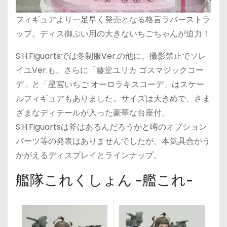
フィギュアより一足早く発売となる格言ラバーストラ
ップ。ディス御ぷい用の大きないちごちゃんが迫力！
S.H.Figuartsでは冬制服Ver.の他に、撮影禁止でソレ
イユVer.も。さらに「藤堂ユリカ ゴスマジックコー
デ」と「星宮いちご オーロラキスコーデ」はスケー
ルフィギュアもありました。サイズは大きめで、さま
ざまなディテールが入った豪華な台座付。
S.H.Figuartsは斧はあるんだろうかと噂のオプション
パーツ等の発表はありませんでしたが、本気具合がう
かがえるディスプレイとラインナップ。
艦隊これくしょん -艦これ-