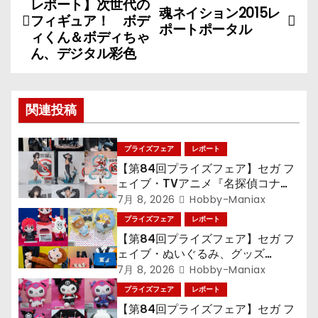
レポート】次世代の
魂ネイション2015レ
稿
フィギュア！ ボデ
ポートポータル
ィくん＆ボディちゃ
ナ
ん、デジタル彩色
ビ
ゲ
関連投稿
ー
プライズフェア
レポート
シ
【第84回プライズフェア】セガ フ
ェイブ・TVアニメ『名探偵コナ
ョ
ン』TVアニメ『呪術廻戦』『〈物
7月 8, 2026
Hobby-Maniax
語〉シリーズ』「初音ミク」
プライズフェア
レポート
ン
【第84回プライズフェア】セガ フ
ェイブ・ぬいぐるみ、グッズ
『LiSA』『ミニオン』『おさるの
7月 8, 2026
Hobby-Maniax
ジョージ』『ポケットモンスター』
プライズフェア
レポート
【第84回プライズフェア】セガ フ