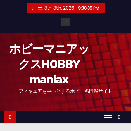
コ
土. 8月 8th, 2026
9:38:37 PM
ン
テ
ン
ツ
へ
ホビーマニアッ
ス
クスHOBBY
キ
ッ
maniax
プ
フィギュアを中心とするホビー系情報サイト