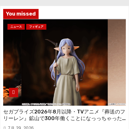
ブ
You missed
ニュース
フィギュア
セガプライズ2026年8月以降・TVアニメ『葬送のフ
リーレン』鉱山で300年働くことになっっちゃった
「フリーレン」を立体化！
7月 29, 2026