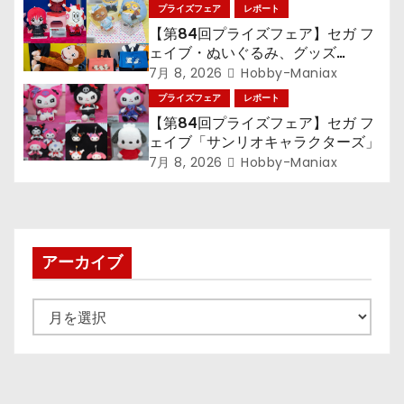
語〉シリーズ』「初音ミク」
プライズフェア
レポート
ン
【第84回プライズフェア】セガ フ
ェイブ・ぬいぐるみ、グッズ
『LiSA』『ミニオン』『おさるの
7月 8, 2026
Hobby-Maniax
ジョージ』『ポケットモンスター』
プライズフェア
レポート
【第84回プライズフェア】セガ フ
ェイブ「サンリオキャラクターズ」
7月 8, 2026
Hobby-Maniax
アーカイブ
ア
ー
カ
イ