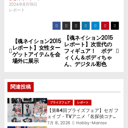
2024年8月19日
レポート
【魂ネイション2015
投
【魂ネイション2015
レポート】次世代の
レポート】女性ター
稿
フィギュア！ ボデ
ゲットアイテムを会
ィくん＆ボディちゃ
場外に展示
ナ
ん、デジタル彩色
ビ
ゲ
関連投稿
ー
プライズフェア
レポート
シ
【第84回プライズフェア】セガ フ
ェイブ・TVアニメ『名探偵コナ
ョ
ン』TVアニメ『呪術廻戦』『〈物
7月 8, 2026
Hobby-Maniax