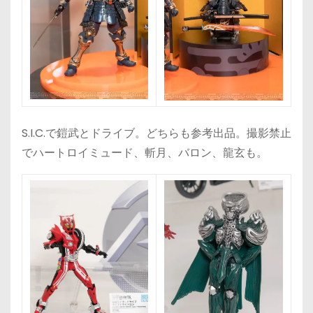
S.I.C.で鎧武とドライブ。どちらも参考出品。撮影禁止
でハートロイミュード、斬月、バロン、龍玄も。