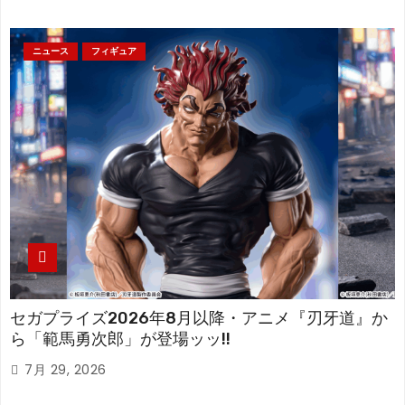
ニュース
フィギュア
セガプライズ2026年8月以降・アニメ『刃牙道』か
ら「範馬勇次郎」が登場ッッ!!
7月 29, 2026