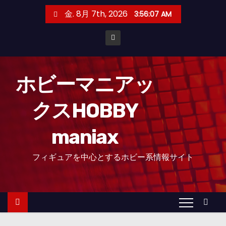
コ
金. 8月 7th, 2026
3:56:09 AM
ン
テ
ン
ツ
へ
ホビーマニアッ
ス
クスHOBBY
キ
ッ
maniax
プ
フィギュアを中心とするホビー系情報サイト