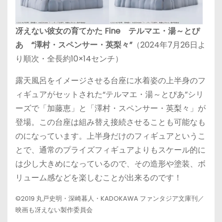
冴えない彼女の育てかた Fine テルマエ・湯～とぴ
あ “澤村・スペンサー・英梨々”
（2024年7月26日よ
り順次・全長約10×14センチ）
露天風呂をイメージさせる台座に水着姿の上半身のフ
ィギュアがセットされた“テルマエ・湯～とぴあ”シリ
ーズで「加藤恵」と「澤村・スペンサー・英梨々」が
登場。この台座は組み替え接続させることも可能なも
のになっています。上半身だけのフィギュアというこ
とで、通常のプライズフィギュアよりもスケール的に
は少し大きめになっているので、その造形や塗装、ボ
リューム感などを楽しむことが出来るのです！
©2019 丸戸史明・深崎暮人・KADOKAWA ファンタジア文庫刊／
映画も冴えない製作委員会