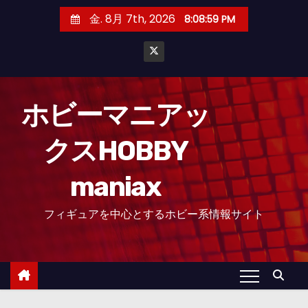
コ
金. 8月 7th, 2026
8:09:00 PM
ン
テ
ン
ツ
へ
ホビーマニアッ
ス
クスHOBBY
キ
ッ
maniax
プ
フィギュアを中心とするホビー系情報サイト