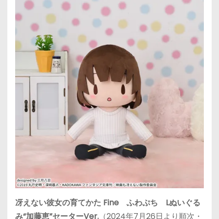
冴えない彼女の育てかた Fine ふわぷち Lぬいぐる
み“加藤恵”セーターVer.
（2024年7月26日より順次・