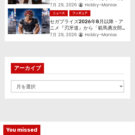
す～』から「ロキシー」のフィギュ
7月 29, 2026
Hobby-Maniax
アが登場！
ニュース
フィギュア
セガプライズ2026年8月以降・ア
ニメ『刃牙道』から「範馬勇次郎」
が登場ッッ!!
7月 29, 2026
Hobby-Maniax
アーカイブ
ア
ー
カ
イ
ブ
You missed