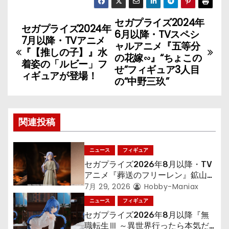
セガプライズ2024年
投
セガプライズ2024年
6月以降・TVスペシ
7月以降・TVアニメ
稿
ャルアニメ『五等分
『【推しの子】』水
の花嫁∽』“ちょこの
着姿の「ルビー」フ
ナ
せ”フィギュア3人目
ィギュアが登場！
の“中野三玖”
ビ
ゲ
関連投稿
ー
シ
ニュース
フィギュア
セガプライズ2026年8月以降・TV
ョ
アニメ『葬送のフリーレン』鉱山で
300年働くことになっっちゃった
7月 29, 2026
Hobby-Maniax
ン
「フリーレン」を立体化！
ニュース
フィギュア
セガプライズ2026年8月以降『無
職転生Ⅲ ～異世界行ったら本気だ