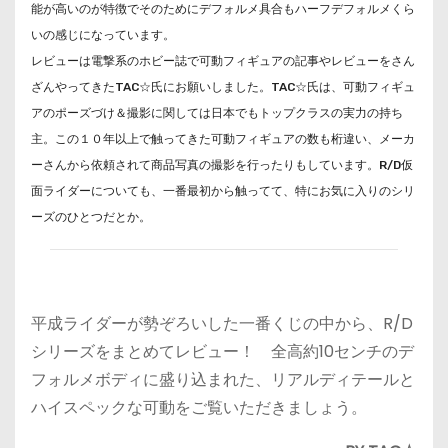
能が高いのが特徴でそのためにデフォルメ具合もハーフデフォルメくら
いの感じになっています。
レビューは電撃系のホビー誌で可動フィギュアの記事やレビューをさん
ざんやってきたTAC☆氏にお願いしました。TAC☆氏は、可動フィギュ
アのポーズづけ＆撮影に関しては日本でもトップクラスの実力の持ち
主。この１０年以上で触ってきた可動フィギュアの数も桁違い、メーカ
ーさんから依頼されて商品写真の撮影を行ったりもしています。R/D仮
面ライダーについても、一番最初から触ってて、特にお気に入りのシリ
ーズのひとつだとか。
平成ライダーが勢ぞろいした一番くじの中から、R/D
シリーズをまとめてレビュー！ 全高約10センチのデ
フォルメボディに盛り込まれた、リアルディテールと
ハイスペックな可動をご覧いただきましょう。