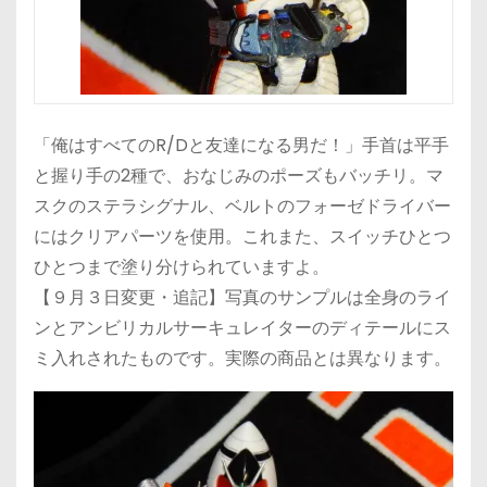
「俺はすべてのR/Dと友達になる男だ！」手首は平手
と握り手の2種で、おなじみのポーズもバッチリ。マ
スクのステラシグナル、ベルトのフォーゼドライバー
にはクリアパーツを使用。これまた、スイッチひとつ
ひとつまで塗り分けられていますよ。
【９月３日変更・追記】写真のサンプルは全身のライ
ンとアンビリカルサーキュレイターのディテールにス
ミ入れされたものです。実際の商品とは異なります。