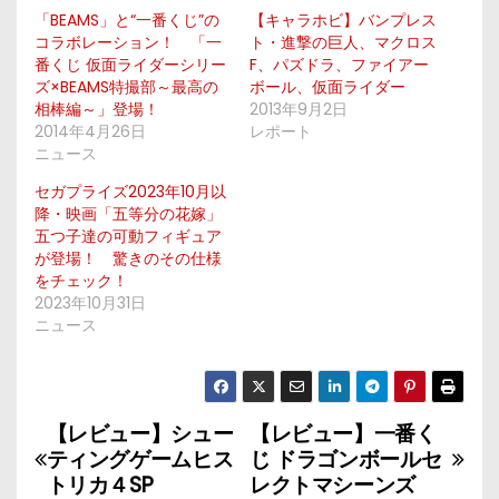
「BEAMS」と“一番くじ”の
【キャラホビ】バンプレス
コラボレーション！ 「一
ト・進撃の巨人、マクロス
番くじ 仮面ライダーシリー
F、パズドラ、ファイアー
ズ×BEAMS特撮部～最高の
ボール、仮面ライダー
相棒編～」登場！
2013年9月2日
2014年4月26日
レポート
ニュース
セガプライズ2023年10月以
降・映画「五等分の花嫁」
五つ子達の可動フィギュア
が登場！ 驚きのその仕様
をチェック！
2023年10月31日
ニュース
【レビュー】シュー
【レビュー】一番く
投
ティングゲームヒス
じ ドラゴンボールセ
稿
トリカ４SP
レクトマシーンズ