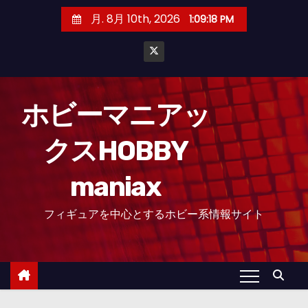
コ
月. 8月 10th, 2026
1:09:20 PM
ン
テ
ン
ツ
へ
ホビーマニアッ
ス
クスHOBBY
キ
ッ
maniax
プ
フィギュアを中心とするホビー系情報サイト