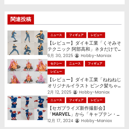
ナ
関連投稿
ビ
ゲ
ニュース
フィギュア
レビュー
【レビュー】ダイキ工業「くそみそ
ー
テクニック 阿部高和」ネタだけで
はない！ その可動性能をチェッ
シ
6月 30, 2025
Hobby-Maniax
ク！
セクシー
ニュース
フィギュア
ョ
レビュー
ン
【レビュー】ダイキ工業「ねねねじ
オリジナルイラスト ピンク髪ちゃ
ん 黒ギャルver.」ダブルピースの
2月 12, 2025
Hobby-Maniax
バニーガールが褐色バージョンに！
ニュース
フィギュア
レビュー
【セガプライズ新作撮影会】
「MARVEL」から「キャプテン・ア
メリカ」が“Luminasta”になって
12月 17, 2024
Hobby-Maniax
登場！