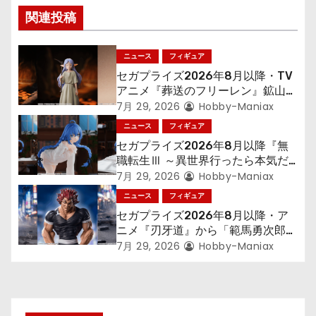
ゲ
関連投稿
ー
ニュース
フィギュア
シ
セガプライズ2026年8月以降・TV
アニメ『葬送のフリーレン』鉱山で
ョ
300年働くことになっっちゃった
7月 29, 2026
Hobby-Maniax
「フリーレン」を立体化！
ニュース
フィギュア
ン
セガプライズ2026年8月以降『無
職転生Ⅲ ～異世界行ったら本気だ
す～』から「ロキシー」のフィギュ
7月 29, 2026
Hobby-Maniax
アが登場！
ニュース
フィギュア
セガプライズ2026年8月以降・ア
ニメ『刃牙道』から「範馬勇次郎」
が登場ッッ!!
7月 29, 2026
Hobby-Maniax