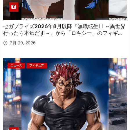
セガプライズ2026年8月以降『無職転生Ⅲ ～異世界
行ったら本気だす～』から「ロキシー」のフィギュ
アが登場！
7月 29, 2026
ニュース
フィギュア