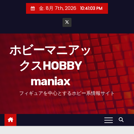
コ
金. 8月 7th, 2026
10:41:04 PM
ン
テ
ン
ツ
へ
ホビーマニアッ
ス
クスHOBBY
キ
ッ
maniax
プ
フィギュアを中心とするホビー系情報サイト