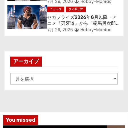
す～』から「ロキシー」のフィギュ
7月 29, 2026
Hobby-Maniax
アが登場！
ニュース
フィギュア
セガプライズ2026年8月以降・ア
ニメ『刃牙道』から「範馬勇次郎」
が登場ッッ!!
7月 29, 2026
Hobby-Maniax
アーカイブ
ア
ー
カ
イ
ブ
You missed