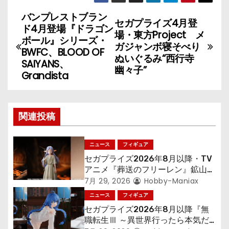
バンプレストブラン
投
セガプライズ4月登
ド4月登場『ドラゴン
場・東方Project メ
稿
ボール』シリーズ・
ガジャンボ寝そべり
BWFC、BLOOD OF
ぬいぐるみ“西行寺
ナ
SAIYANS、
幽々子”
Grandista
ビ
ゲ
関連投稿
ー
シ
ニュース
フィギュア
セガプライズ2026年8月以降・TV
ョ
アニメ『葬送のフリーレン』鉱山で
300年働くことになっっちゃった
7月 29, 2026
Hobby-Maniax
ン
「フリーレン」を立体化！
ニュース
フィギュア
セガプライズ2026年8月以降『無
職転生Ⅲ ～異世界行ったら本気だ