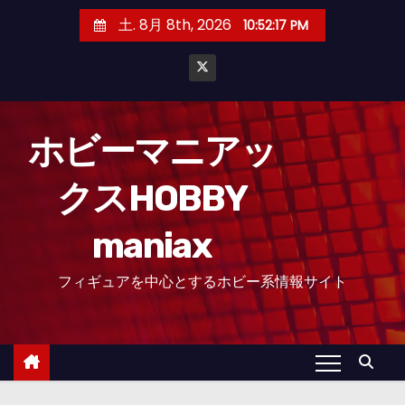
コ
土. 8月 8th, 2026
10:52:18 PM
ン
テ
ン
ツ
へ
ホビーマニアッ
ス
クスHOBBY
キ
ッ
maniax
プ
フィギュアを中心とするホビー系情報サイト