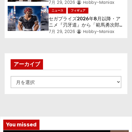
す～』から「ロキシー」のフィギュ
7月 29, 2026
Hobby-Maniax
アが登場！
ニュース
フィギュア
セガプライズ2026年8月以降・ア
ニメ『刃牙道』から「範馬勇次郎」
が登場ッッ!!
7月 29, 2026
Hobby-Maniax
アーカイブ
ア
ー
カ
イ
ブ
You missed