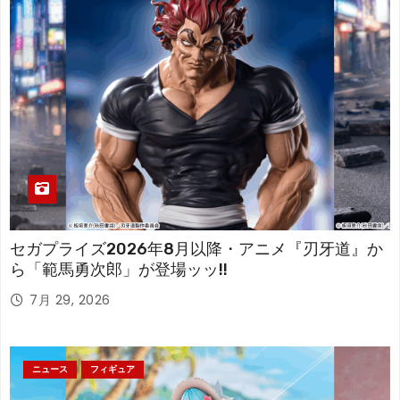
セガプライズ2026年8月以降・アニメ『刃牙道』か
ら「範馬勇次郎」が登場ッッ!!
7月 29, 2026
ニュース
フィギュア