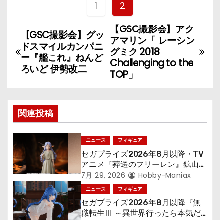
1
2
【GSC撮影会】アク
投
【GSC撮影会】グッ
アマリン「 レーシン
ドスマイルカンパニ
稿
グミク 2018
ー『艦これ』ねんど
Challenging to the
ろいど 伊勢改二
ナ
TOP」
ビ
ゲ
関連投稿
ー
ニュース
フィギュア
シ
セガプライズ2026年8月以降・TV
アニメ『葬送のフリーレン』鉱山で
ョ
300年働くことになっっちゃった
7月 29, 2026
Hobby-Maniax
「フリーレン」を立体化！
ニュース
フィギュア
ン
セガプライズ2026年8月以降『無
職転生Ⅲ ～異世界行ったら本気だ