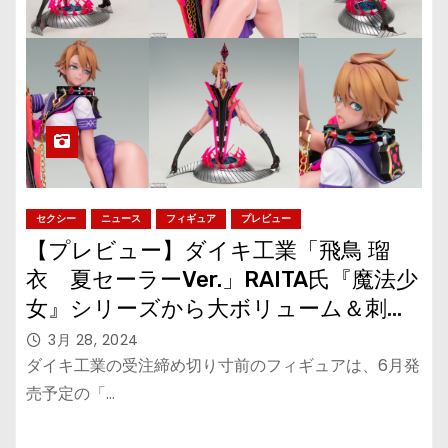
セクシー
ニュース
フィギュア
プレビュー
【プレビュー】ダイキ工業「飛鳥 瑠
衣 夏セーラーVer.」RAITA氏『魔法少
女』シリーズから大ボリューム＆刺激
的なパーツで立体化！
3月 28, 2024
ダイキ工業の受注締め切り寸前のフィギュアは、6月発
売予定の「…