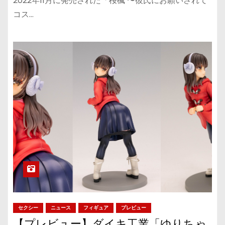
ラーバリエに！
2022年11月に発売された「桜楓 〜彼氏にお願いされて
コス…
セクシー
ニュース
フィギュア
プレビュー
【プレビュー】ダイキ工業「ゆりちゃ