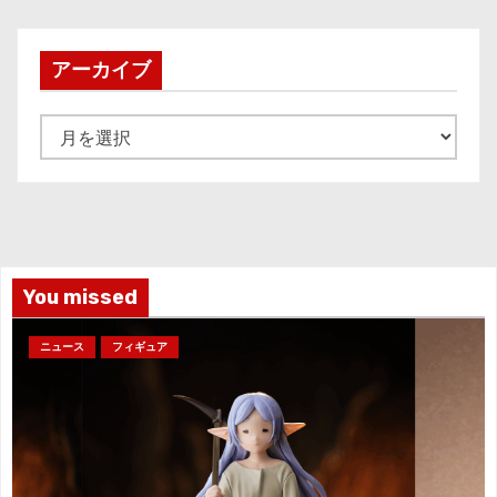
の
ペ
アーカイブ
ー
ア
ジ
ー
カ
送
イ
り
ブ
You missed
ニュース
フィギュア