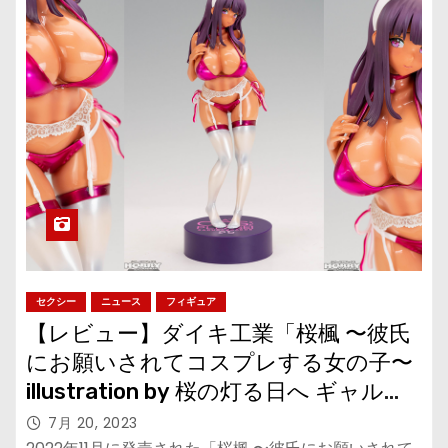
セクシー
ニュース
フィギュア
【レビュー】ダイキ工業「桜楓 〜彼氏
にお願いされてコスプレする女の子〜
illustration by 桜の灯る日へ ギャル
ver.」テカテカ小麦色肌でギャル風カ
7月 20, 2023