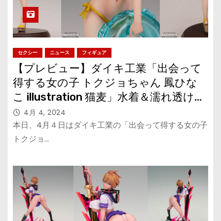
セクシー
ニュース
フィギュア
【プレビュー】ダイキ工業「出会って
得する女の子 トクジョちゃん 鳳ひな
こ illustration 猫麦」水着＆濡れ透け塗
装に注目！
4月 4, 2024
本日、4月４日はダイキ工業の「出会って得する女の子
トクジョ…