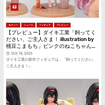
セクシー
ニュース
フィギュア
プレビュー
【プレビュー】ダイキ工業「飼ってく
ださい、ご主人さま！ illustration by
桃豆こまもち」ピンクのねこちゃんを
立体化！
10月 19, 2023
ダイキ工業の新作フィギュアは、「飼ってください、
ご主人さま！…