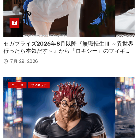
セガプライズ2026年8月以降『無職転生Ⅲ ～異世界
行ったら本気だす～』から「ロキシー」のフィギュ
アが登場！
7月 29, 2026
ニュース
フィギュア