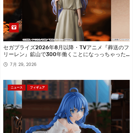
セガプライズ2026年8月以降・TVアニメ『葬送のフ
リーレン』鉱山で300年働くことになっっちゃった
「フリーレン」を立体化！
7月 29, 2026
ニュース
フィギュア