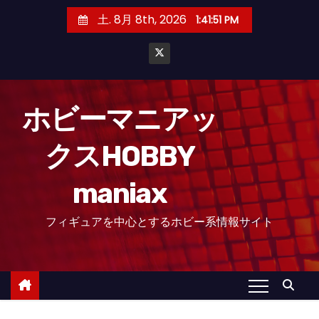
コ
土. 8月 8th, 2026
1:41:52 PM
ン
テ
ン
ツ
へ
ホビーマニアッ
ス
クスHOBBY
キ
ッ
maniax
プ
フィギュアを中心とするホビー系情報サイト