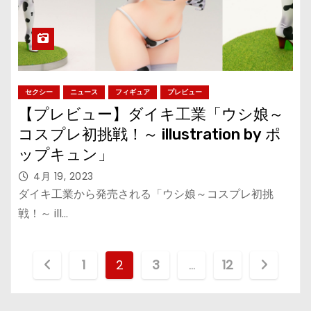
セクシー
ニュース
フィギュア
プレビュー
【プレビュー】ダイキ工業「ウシ娘～
コスプレ初挑戦！～ illustration by ポ
ップキュン」
4月 19, 2023
ダイキ工業から発売される「ウシ娘～コスプレ初挑
戦！～ ill…
投
1
2
3
…
12
稿