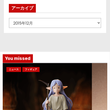
ペ
アーカイブ
ー
ア
ジ
ー
カ
送
イ
り
ブ
You missed
ニュース
フィギュア