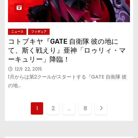
ニュース
フィギュア
コトブキヤ『GATE 自衛隊 彼の地に
て、斯く戦えり』亜神「ロゥリィ・マ
ーキュリー」降臨！
12月 22, 2015
1月からは第2クールがスタートする『GATE 自衛隊 彼
の地…
投
1
2
…
8
稿
の