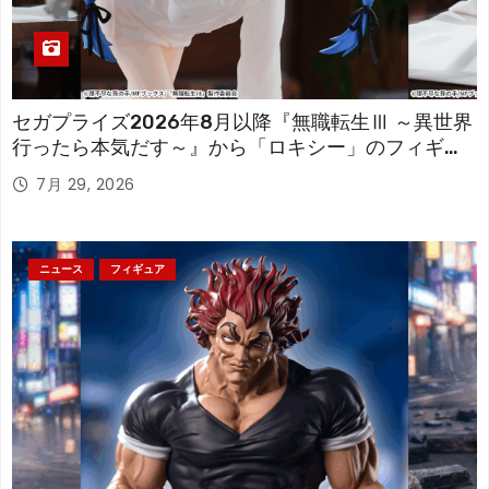
セガプライズ2026年8月以降『無職転生Ⅲ ～異世界
行ったら本気だす～』から「ロキシー」のフィギュ
アが登場！
7月 29, 2026
ニュース
フィギュア