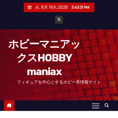
コ
火. 8月 11th, 2026
3:43:32 PM
ン
テ
ン
ツ
へ
ホビーマニアッ
ス
クスHOBBY
キ
ッ
maniax
プ
フィギュアを中心とするホビー系情報サイト