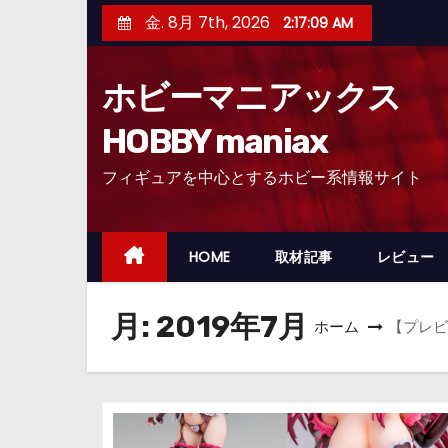
コ
金. 8月 7th, 2026
2:17:11 AM
ン
テ
ホビーマニアックス
ン
ツ
HOBBY maniax
へ
フィギュアを中心とするホビー系情報サイト
ス
キ
ッ
HOME
取材記事
レビュー
プ
月:
2019年7月
ホーム
【プレビ