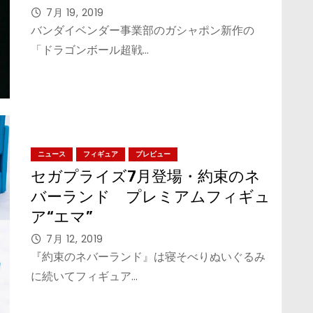
輝きと台座の工夫が面白いガシャ
7月 19, 2019
ポンフィギュア
バンダイベンダー事業部のガシャポン新作の
「ドラゴンボール超戦…
ニュース
フィギュア
プレビュー
セガプライズ7月登場・約束のネ
バーランド プレミアムフィギュ
ア“エマ”
7月 12, 2019
『約束のネバーランド』は寝そべりぬいぐるみ
に続いてフィギュア…