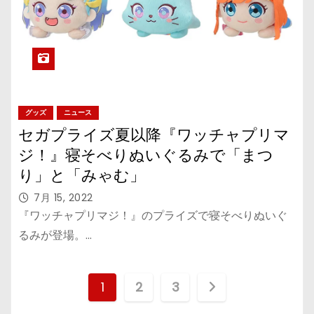
グッズ
ニュース
セガプライズ夏以降『ワッチャプリマ
ジ！』寝そべりぬいぐるみで「まつ
り」と「みゃむ」
7月 15, 2022
『ワッチャプリマジ！』のプライズで寝そべりぬいぐ
るみが登場。…
投
1
2
3