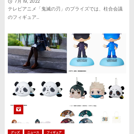
ぬいぐるみも！
7月 19, 2022
テレビアニメ「鬼滅の刃」のプライズでは、柱合会議
のフィギュア…
グッズ
ニュース
フィギュア