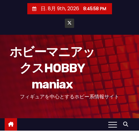
コ
日. 8月 9th, 2026
8:45:59 PM
ン
テ
ン
ツ
へ
ホビーマニアッ
ス
クスHOBBY
キ
ッ
maniax
プ
フィギュアを中心とするホビー系情報サイト