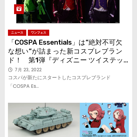
ニュース
ワンフェス
「COSPA Essentials」は”絶対不可欠
な想い”が詰まった新コスプレブラン
ド！ 第1弾『ディズニー ツイステッ
ドワンダーランド』はワンフェスでも
7月 23, 2022
展示！
コスパが新たにスタートしたコスプレブランド
「COSPA Es…