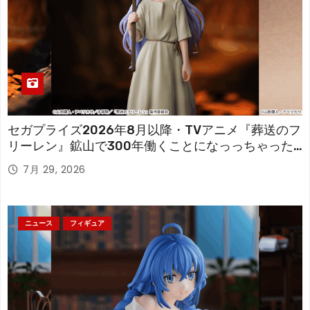
セガプライズ2026年8月以降・TVアニメ『葬送のフ
リーレン』鉱山で300年働くことになっっちゃった
「フリーレン」を立体化！
7月 29, 2026
ニュース
フィギュア