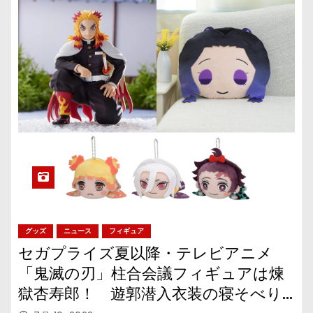
グッズ
ニュース
フィギュア
セガプライズ夏以降・テレビアニメ
「鬼滅の刃」柱合会議フィギュアは煉
獄杏寿郎！ 遊郭潜入衣装の寝そべり