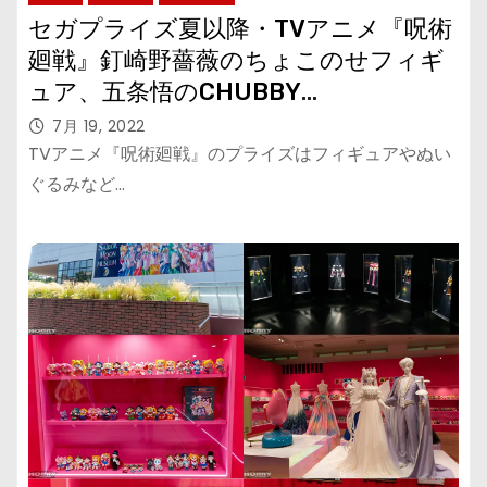
セガプライズ夏以降・TVアニメ『呪術
廻戦』釘崎野薔薇のちょこのせフィギ
ュア、五条悟のCHUBBY
COLLECTION、ぬいぐるみ各種
7月 19, 2022
TVアニメ『呪術廻戦』のプライズはフィギュアやぬい
ぐるみなど…