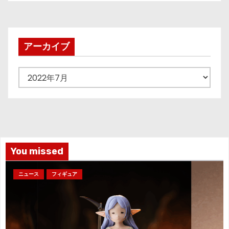
稿
の
ペ
アーカイブ
ー
ア
ジ
ー
カ
送
イ
り
ブ
You missed
ニュース
フィギュア