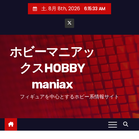
コ
土. 8月 8th, 2026
6:15:34 AM
ン
テ
ン
ツ
へ
ホビーマニアッ
ス
クスHOBBY
キ
ッ
maniax
プ
フィギュアを中心とするホビー系情報サイト