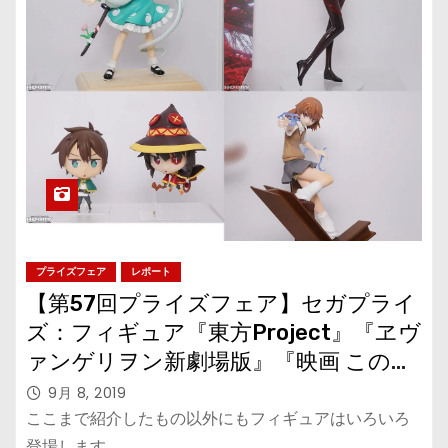
プライズフェア
レポート
【第57回プライズフェア】セガプライ
ズ：フィギュア『東方Project』『ヱヴ
ァンゲリヲン新劇場版』『映画 この素
晴らしい世界に祝福を！紅伝説』『と
9月 8, 2019
ある科学の超電磁砲』
ここまで紹介したもの以外にもフィギュアはいろいろ
登場します。…