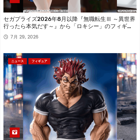
セガプライズ2026年8月以降『無職転生Ⅲ ～異世界
行ったら本気だす～』から「ロキシー」のフィギュ
アが登場！
7月 29, 2026
ニュース
フィギュア