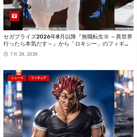
セガプライズ2026年8月以降『無職転生Ⅲ ～異世界
行ったら本気だす～』から「ロキシー」のフィギュ
アが登場！
7月 29, 2026
ニュース
フィギュア