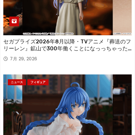
セガプライズ2026年8月以降・TVアニメ『葬送のフ
リーレン』鉱山で300年働くことになっっちゃった
「フリーレン」を立体化！
7月 29, 2026
ニュース
フィギュア