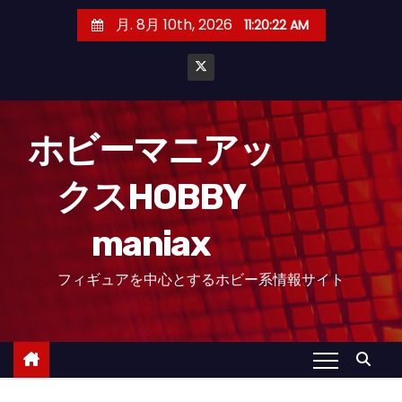
コ
月. 8月 10th, 2026
11:20:23 AM
ン
テ
ン
ツ
へ
ホビーマニアッ
ス
クスHOBBY
キ
ッ
maniax
プ
フィギュアを中心とするホビー系情報サイト