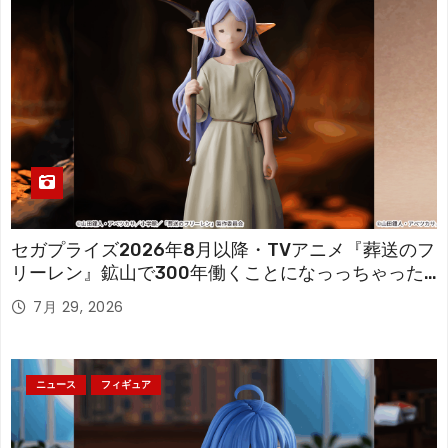
セガプライズ2026年8月以降・TVアニメ『葬送のフ
リーレン』鉱山で300年働くことになっっちゃった
「フリーレン」を立体化！
7月 29, 2026
ニュース
フィギュア