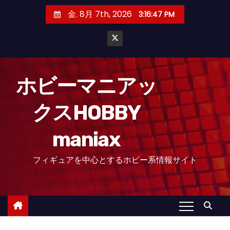
コ
金. 8月 7th, 2026
3:16:49 PM
ン
テ
ン
ツ
へ
ホビーマニアッ
ス
クスHOBBY
キ
ッ
maniax
プ
フィギュアを中心とするホビー系情報サイト