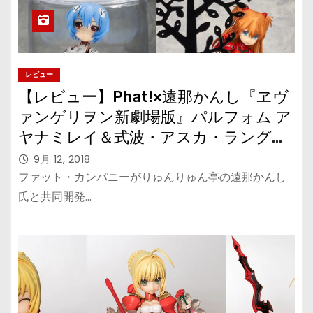
レビュー
【レビュー】Phat!×遠那かんし『ヱヴ
ァンゲリヲン新劇場版』パルフォム ア
ヤナミレイ＆式波・アスカ・ラングレ
ー
9月 12, 2018
ファット・カンパニーがりゅんりゅん亭の遠那かんし
氏と共同開発…