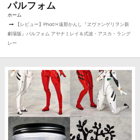
パルフォム
ホーム
【レビュー】Phat!×遠那かんし『ヱヴァンゲリヲン新
劇場版』パルフォム アヤナミレイ＆式波・アスカ・ラング
レー