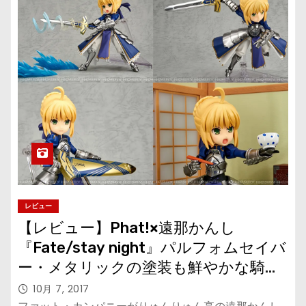
レビュー
【レビュー】Phat!×遠那かんし
『Fate/stay night』パルフォムセイバ
ー・メタリックの塗装も鮮やかな騎士
王の可動フィギュア
10月 7, 2017