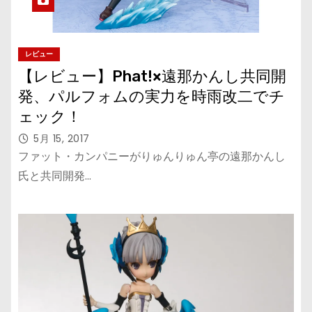
レビュー
【レビュー】Phat!×遠那かんし共同開
発、パルフォムの実力を時雨改二でチ
ェック！
5月 15, 2017
ファット・カンパニーがりゅんりゅん亭の遠那かんし
氏と共同開発…