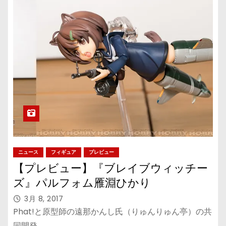
ニュース
フィギュア
プレビュー
【プレビュー】『ブレイブウィッチー
ズ』パルフォム雁淵ひかり
3月 8, 2017
Phat!と原型師の遠那かんし氏（りゅんりゅん亭）の共
同開発…