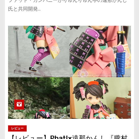
ファット・カンパニーがりゅんりゅん亭の遠那かんし
氏と共同開発…
レビュー
【レビュー】Phat!×遠那かんし『朧村