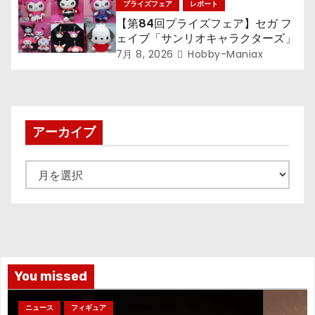
プライズフェア
レポート
【第84回プライズフェア】セガ フ
ェイブ「サンリオキャラクターズ」
7月 8, 2026
Hobby-Maniax
アーカイブ
ア
ー
カ
イ
ブ
You missed
ニュース
フィギュア