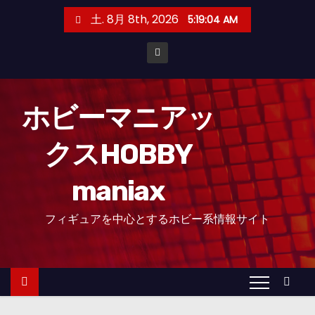
コ
土. 8月 8th, 2026
5:19:05 AM
ン
テ
ン
ツ
へ
ホビーマニアッ
ス
クスHOBBY
キ
ッ
maniax
プ
フィギュアを中心とするホビー系情報サイト