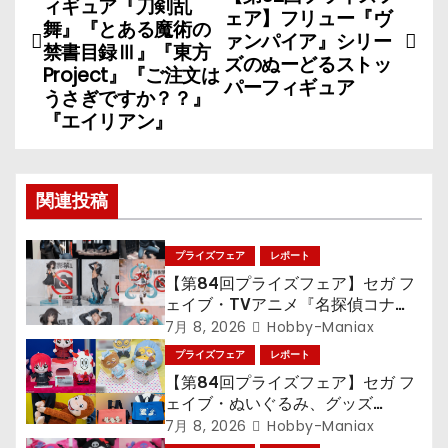
稿
ィギュア『刀剣乱
ェア】フリュー『ヴ
舞』『とある魔術の
ァンパイア』シリー
ナ
禁書目録Ⅲ』『東方
ズのぬーどるストッ
Project』『ご注文は
パーフィギュア
ビ
うさぎですか？？』
『エイリアン』
ゲ
ー
関連投稿
シ
ョ
プライズフェア
レポート
【第84回プライズフェア】セガ フ
ン
ェイブ・TVアニメ『名探偵コナ
ン』TVアニメ『呪術廻戦』『〈物
7月 8, 2026
Hobby-Maniax
語〉シリーズ』「初音ミク」
プライズフェア
レポート
【第84回プライズフェア】セガ フ
ェイブ・ぬいぐるみ、グッズ
『LiSA』『ミニオン』『おさるの
7月 8, 2026
Hobby-Maniax
ジョージ』『ポケットモンスター』