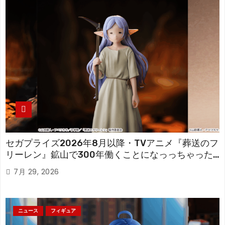
セガプライズ2026年8月以降・TVアニメ『葬送のフ
リーレン』鉱山で300年働くことになっっちゃった
「フリーレン」を立体化！
7月 29, 2026
ニュース
フィギュア