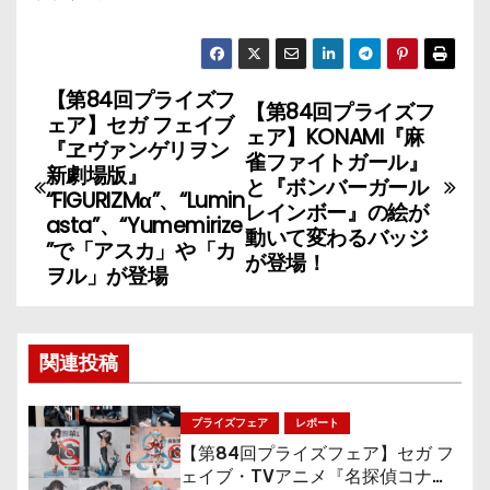
【第84回プライズフ
投
【第84回プライズフ
ェア】セガ フェイブ
ェア】KONAMI『麻
稿
『ヱヴァンゲリヲン
雀ファイトガール』
新劇場版』
と『ボンバーガール
ナ
“FIGURIZMα”、“Lumin
レインボー』の絵が
asta”、“Yumemirize
動いて変わるバッジ
ビ
”で「アスカ」や「カ
が登場！
ヲル」が登場
ゲ
ー
関連投稿
シ
ョ
プライズフェア
レポート
【第84回プライズフェア】セガ フ
ン
ェイブ・TVアニメ『名探偵コナ