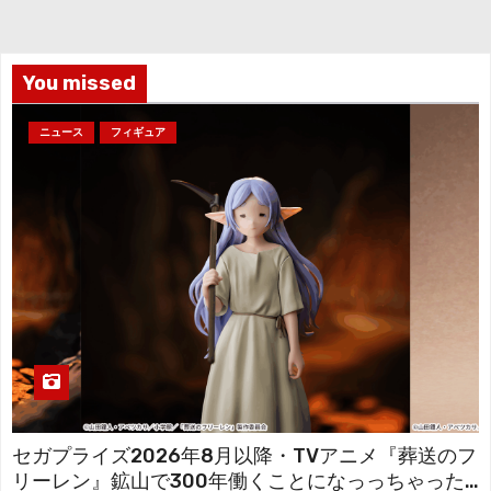
イ
ブ
You missed
ニュース
フィギュア
セガプライズ2026年8月以降・TVアニメ『葬送のフ
リーレン』鉱山で300年働くことになっっちゃった