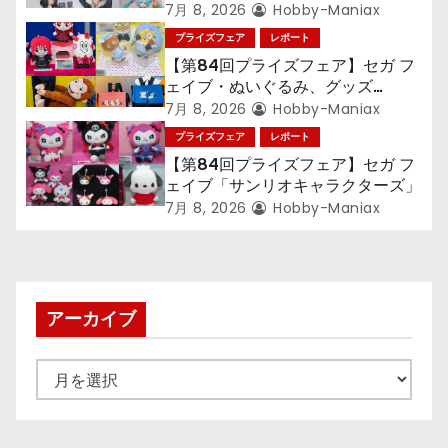
ン』TVアニメ『呪術廻戦』『〈物
7月 8, 2026
Hobby-Maniax
語〉シリーズ』「初音ミク」
プライズフェア
レポート
【第84回プライズフェア】セガ フ
ェイブ・ぬいぐるみ、グッズ
『LiSA』『ミニオン』『おさるの
7月 8, 2026
Hobby-Maniax
ジョージ』『ポケットモンスター』
プライズフェア
レポート
【第84回プライズフェア】セガ フ
ェイブ「サンリオキャラクターズ」
7月 8, 2026
Hobby-Maniax
アーカイブ
ア
ー
カ