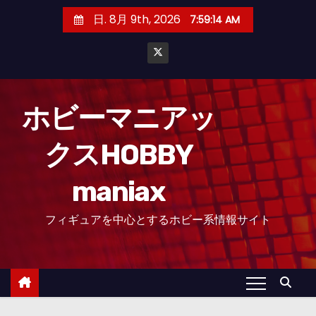
コ
日. 8月 9th, 2026
7:59:14 AM
ン
テ
ン
ツ
へ
ホビーマニアッ
ス
クスHOBBY
キ
ッ
maniax
プ
フィギュアを中心とするホビー系情報サイト