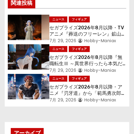
シ
関連投稿
ョ
ニュース
フィギュア
ン
セガプライズ2026年8月以降・TV
アニメ『葬送のフリーレン』鉱山で
300年働くことになっっちゃった
7月 29, 2026
Hobby-Maniax
「フリーレン」を立体化！
ニュース
フィギュア
セガプライズ2026年8月以降『無
職転生Ⅲ ～異世界行ったら本気だ
す～』から「ロキシー」のフィギュ
7月 29, 2026
Hobby-Maniax
アが登場！
ニュース
フィギュア
セガプライズ2026年8月以降・ア
ニメ『刃牙道』から「範馬勇次郎」
が登場ッッ!!
7月 29, 2026
Hobby-Maniax
アーカイブ