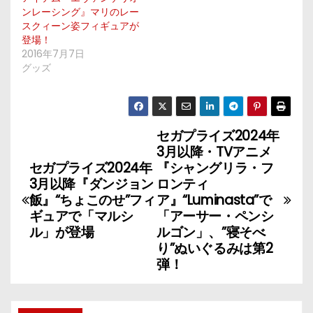
ンレーシング』マリのレー
スクィーン姿フィギュアが
登場！
2016年7月7日
グッズ
セガプライズ2024年
投
3月以降・TVアニメ
稿
セガプライズ2024年
『シャングリラ・フ
3月以降『ダンジョン
ロンティ
ナ
飯』“ちょこのせ”フィ
ア』“Luminasta”で
ギュアで「マルシ
「アーサー・ペンシ
ビ
ル」が登場
ルゴン」、”寝そべ
り”ぬいぐるみは第2
ゲ
弾！
ー