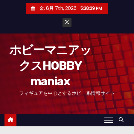
コ
金. 8月 7th, 2026
5:38:31 PM
ン
テ
ン
ツ
へ
ホビーマニアッ
ス
クスHOBBY
キ
ッ
maniax
プ
フィギュアを中心とするホビー系情報サイト