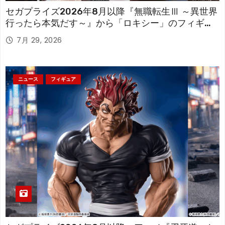
セガプライズ2026年8月以降『無職転生Ⅲ ～異世界
行ったら本気だす～』から「ロキシー」のフィギュ
アが登場！
7月 29, 2026
ニュース
フィギュア