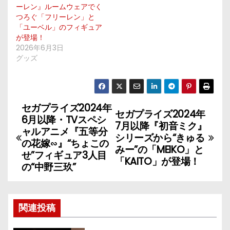
ーレン』ルームウェアでく
つろぐ「フリーレン」と
「ユーベル」のフィギュア
が登場！
2026年6月3日
グッズ
セガプライズ2024年
投
セガプライズ2024年
6月以降・TVスペシ
7月以降『初音ミク』
稿
ャルアニメ『五等分
シリーズから“きゅる
の花嫁∽』“ちょこの
みー”の「MEIKO」と
ナ
せ”フィギュア3人目
「KAITO」が登場！
の“中野三玖”
ビ
ゲ
関連投稿
ー