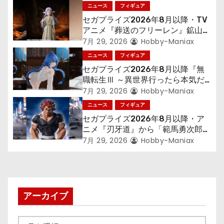
シ
ニュース
フィギュア
セガプライズ2026年8月以降・TV
ョ
アニメ『葬送のフリーレン』鉱山で
300年働くことになっっちゃった
7月 29, 2026
Hobby-Maniax
ン
「フリーレン」を立体化！
ニュース
フィギュア
セガプライズ2026年8月以降『無
職転生Ⅲ ～異世界行ったら本気だ
す～』から「ロキシー」のフィギュ
7月 29, 2026
Hobby-Maniax
アが登場！
ニュース
フィギュア
セガプライズ2026年8月以降・ア
ニメ『刃牙道』から「範馬勇次郎」
が登場ッッ!!
7月 29, 2026
Hobby-Maniax
アーカイブ
ア