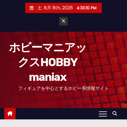
コ
土. 8月 8th, 2026
4:30:10 PM
ン
テ
ン
ツ
へ
ホビーマニアッ
ス
クスHOBBY
キ
ッ
maniax
プ
フィギュアを中心とするホビー系情報サイト