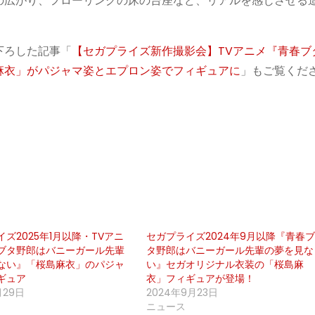
の広がり、フローリングの床の台座など、リアルを感じさせる
下ろした記事「
【セガプライズ新作撮影会】TVアニメ『青春ブ
麻衣」がパジャマ姿とエプロン姿でフィギュアに
」もご覧くだ
ズ2025年1月以降・TVアニ
セガプライズ2024年9月以降『青春
ブタ野郎はバニーガール先輩
タ野郎はバニーガール先輩の夢を見な
ない』「桜島麻衣」のパジャ
い』セガオリジナル衣装の「桜島麻
ギュア
衣」フィギュアが登場！
月29日
2024年9月23日
ニュース