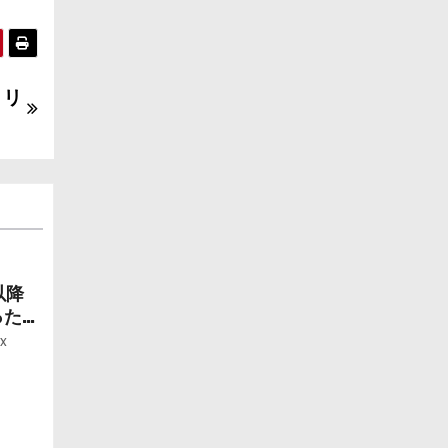
：リ
以降
ったら
ー」
x