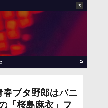
せ
『青春ブタ野郎はバニ
の「桜島麻衣」フ