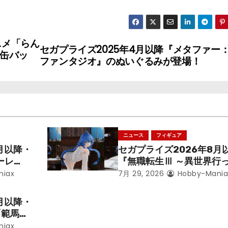
ニメ「らん
セガプライズ2025年4月以降『メタファー
、缶バッ
ファンタジオ』のぬいぐるみが登場！
ニュース
フィギュア
月以降・
セガプライズ2026年8月
ーレ
『無職転生Ⅲ ～異世界行
ことにな
本気だす～』から「ロキシ
niax
7月 29, 2026
Hobby-Mania
レン」を
のフィギュアが登場！
月以降・
「範馬勇
niax