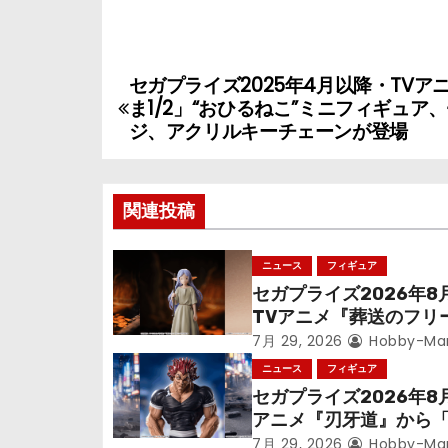
セガプライズ2025年4月以降・TVア
投
ま1/2」“おひるねこ”ミニフィギュア
稿
ジ、アクリルキーチェーンが登場
ナ
関連投稿
ビ
ゲ
ニュース
フィギュア
セガプライズ2026年8
ー
TVアニメ『葬送のフリ
シ
ン』鉱山で300年働く
7月 29, 2026
Hobby-Ma
っっちゃった「フリー
ニュース
フィギュア
ョ
立体化！
セガプライズ2026年8
アニメ『刃牙道』から
ン
次郎」が登場ッッ!!
7月 29, 2026
Hobby-Ma