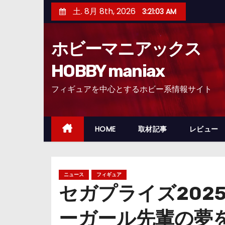
コ
土. 8月 8th, 2026
3:21:05 AM
ン
テ
ホビーマニアックス
ン
ツ
HOBBY maniax
へ
フィギュアを中心とするホビー系情報サイト
ス
キ
ッ
HOME
取材記事
レビュー
プ
ニュース
フィギュア
セガプライズ202
ーガール先輩の夢