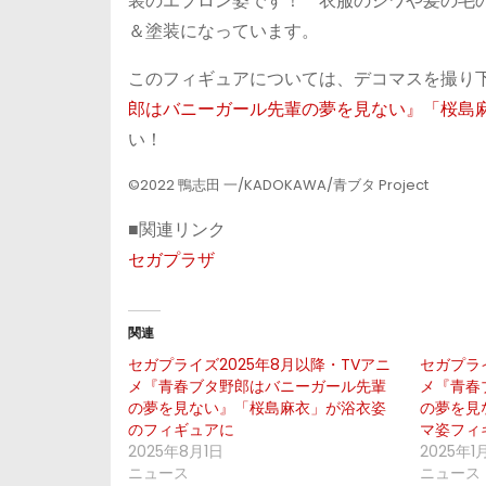
装のエプロン姿です！ 衣服のシワや髪の毛
＆塗装になっています。
このフィギュアについては、デコマスを撮り
郎はバニーガール先輩の夢を見ない』「桜島
い！
©2022 鴨志田 一/KADOKAWA/青ブタ Project
■関連リンク
セガプラザ
関連
セガプライズ2025年8月以降・TVアニ
セガプライ
メ『青春ブタ野郎はバニーガール先輩
メ『青春
の夢を見ない』「桜島麻衣」が浴衣姿
の夢を見
のフィギュアに
マ姿フィ
2025年8月1日
2025年1
ニュース
ニュース