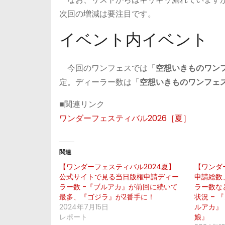
次回の増減は要注目です。
イベント内イベント
今回のワンフェスでは「
空想いきものワン
定。ディーラー数は「
空想いきものワンフェ
■関連リンク
ワンダーフェスティバル2026［夏］
関連
【ワンダーフェスティバル2024夏】
【ワンダ
公式サイトで見る当日版権申請ディー
申請総数
ラー数 -『ブルアカ』が前回に続いて
ラー数な
最多、『ゴジラ』が2番手に！
状況 –
2024年7月15日
ルアカ』
レポート
娘』