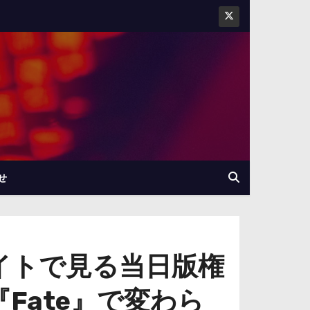
せ
イトで見る当日版権
Fate』で変わら