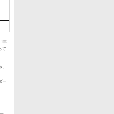
1年
って
み。
ダー
ー。