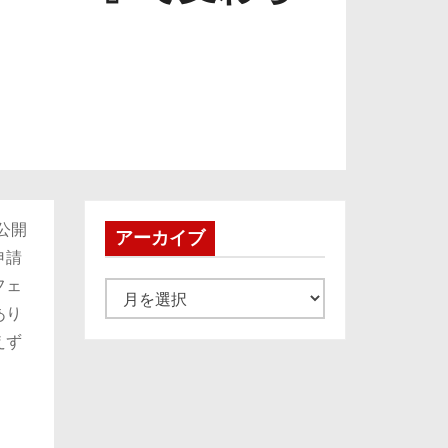
公開
アーカイブ
申請
フェ
ア
あり
ー
えず
カ
イ
ブ