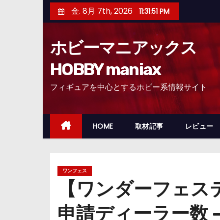
コ
金. 8月 7th, 2026
11:31:52 PM
ン
テ
ホビーマニアックス
ン
ツ
HOBBY maniax
へ
フィギュアを中心とするホビー系情報サイト
ス
キ
ッ
HOME
取材記事
レビュー
プ
ワンフェス
【ワンダーフェステ
申請ディーラー数 