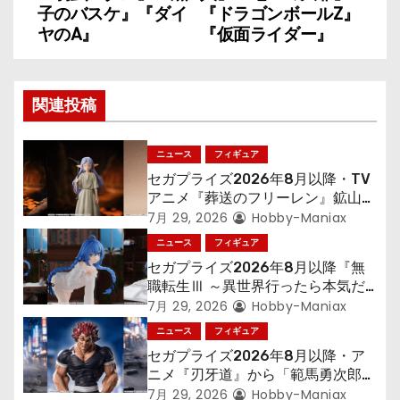
ナ
子のバスケ』『ダイ
『ドラゴンボールZ』
ヤのA』
『仮面ライダー』
ビ
ゲ
関連投稿
ー
シ
ニュース
フィギュア
セガプライズ2026年8月以降・TV
ョ
アニメ『葬送のフリーレン』鉱山で
300年働くことになっっちゃった
7月 29, 2026
Hobby-Maniax
ン
「フリーレン」を立体化！
ニュース
フィギュア
セガプライズ2026年8月以降『無
職転生Ⅲ ～異世界行ったら本気だ
す～』から「ロキシー」のフィギュ
7月 29, 2026
Hobby-Maniax
アが登場！
ニュース
フィギュア
セガプライズ2026年8月以降・ア
ニメ『刃牙道』から「範馬勇次郎」
が登場ッッ!!
7月 29, 2026
Hobby-Maniax