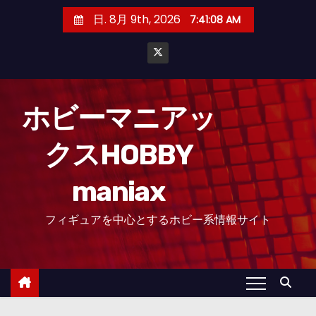
コ
日. 8月 9th, 2026
7:41:09 AM
ン
テ
ン
ツ
へ
ホビーマニアッ
ス
クスHOBBY
キ
ッ
maniax
プ
フィギュアを中心とするホビー系情報サイト