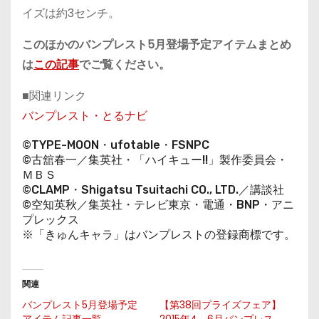
イズは約3センチ。
このほかのバンプレスト5月登場予定アイテムまとめ
は
この記事
でご覧ください。
■関連リンク
バンプレスト・とるナビ
©TYPE-MOON・ufotable・FSNPC
©古舘春一／集英社・「ハイキュー!!」製作委員会・
ＭＢＳ
©CLAMP・Shigatsu Tsuitachi CO., LTD.／講談社
©空知英秋／集英社・テレビ東京・電通・BNP・アニ
プレックス
※「きゅんキャラ」はバンプレストの登録商標です。
関連
バンプレスト5月登場予定
【第38回プライズフェア】