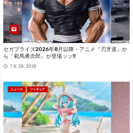
セガプライズ2026年8月以降・アニメ『刃牙道』か
ら「範馬勇次郎」が登場ッッ!!
7月 29, 2026
ニュース
フィギュア