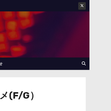
せ
(F/G）