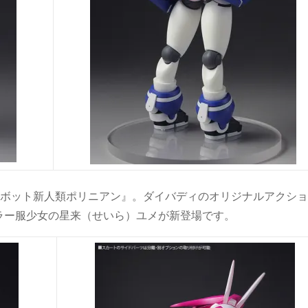
ロボット新人類ポリニアン』。ダイバディのオリジナルアクシ
ラー服少女の星来（せいら）ユメが新登場です。