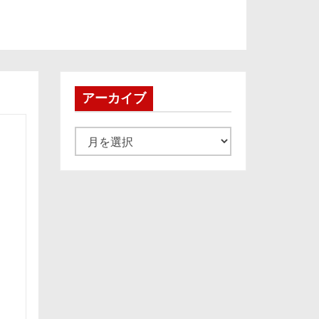
アーカイブ
ア
ー
カ
イ
ブ