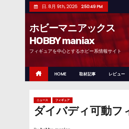
コ
日. 8月 9th, 2026
2:50:50 PM
ン
テ
ホビーマニアックス
ン
ツ
HOBBY maniax
へ
フィギュアを中心とするホビー系情報サイト
ス
キ
ッ
HOME
取材記事
レビュー
プ
ニュース
フィギュア
ダイバディ可動フィ