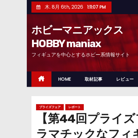
コ
木. 8月 6th, 2026
1:11:08 PM
ン
テ
ホビーマニアックス
ン
ツ
HOBBY maniax
へ
フィギュアを中心とするホビー系情報サイト
ス
キ
ッ
HOME
取材記事
レビュー
プ
プライズフェア
レポート
【第44回プライ
ラマチックなフィ