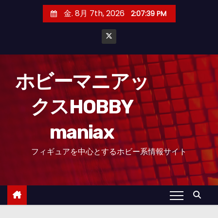
コ
金. 8月 7th, 2026
2:07:40 PM
ン
テ
ン
ツ
へ
ホビーマニアッ
ス
クスHOBBY
キ
ッ
maniax
プ
フィギュアを中心とするホビー系情報サイト