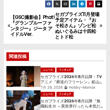
セガプライズ11月登場
投
【GSC撮影会】Phat!
予定アイテム・『お
『グランブルーファ
稿
そ松さん』ゾンビ松
ンタジー』ジータ ア
ぬいぐるみは十四松
イドルVer.
ナ
とトド松
ビ
ゲ
関連投稿
ー
ニュース
フィギュア
シ
セガプライズ2026年8月以降・TV
アニメ『葬送のフリーレン』鉱山で
ョ
300年働くことになっっちゃった
7月 29, 2026
Hobby-Maniax
「フリーレン」を立体化！
ニュース
フィギュア
ン
セガプライズ2026年8月以降『無
職転生Ⅲ ～異世界行ったら本気だ