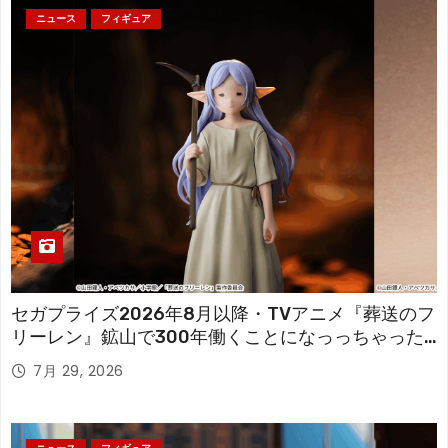
ニュース
フィギュア
セガプライズ2026年8月以降・TVアニメ『葬送のフ
リーレン』鉱山で300年働くことになっっちゃった
「フリーレン」を立体化！
7月 29, 2026