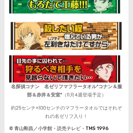
名探偵コナン 名ゼリフマフラータオル“コナン＆服
部＆赤井＆安室”
（11月4週登場予定）
約25センチ×100センチのマフラータオルではそれぞ
れの名ゼリフ入り！
© 青山剛昌／小学館・読売テレビ・TMS 1996