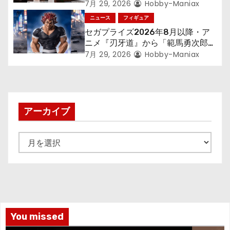
す～』から「ロキシー」のフィギュ
7月 29, 2026
Hobby-Maniax
アが登場！
ニュース
フィギュア
セガプライズ2026年8月以降・ア
ニメ『刃牙道』から「範馬勇次郎」
が登場ッッ!!
7月 29, 2026
Hobby-Maniax
アーカイブ
ア
ー
カ
イ
ブ
You missed