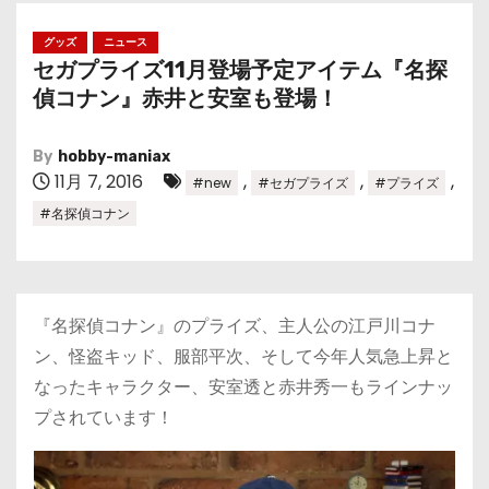
グッズ
ニュース
セガプライズ11月登場予定アイテム『名探
偵コナン』赤井と安室も登場！
By
hobby-maniax
11月 7, 2016
,
,
,
#new
#セガプライズ
#プライズ
#名探偵コナン
『名探偵コナン』のプライズ、主人公の江戸川コナ
ン、怪盗キッド、服部平次、そして今年人気急上昇と
なったキャラクター、安室透と赤井秀一もラインナッ
プされています！