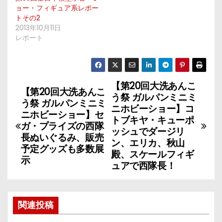
ョー・フィギュア系レポー
トその2
2013年10月11日
レポート
【第20回大洗あんこ
投
【第20回大洗あんこ
う祭 ガルパンミニミ
う祭 ガルパンミニミ
稿
ニホビーショー】コ
ニホビーショー】セ
トブキヤ・キューポ
ガ・プライズの西隊
ナ
ッシュでダージリ
長ぬいぐるみ、販売
ン、エリカ、秋山
予定グッズも多数展
ビ
殿、スケールフィギ
示
ュアで西隊長！
ゲ
ー
関連投稿
シ