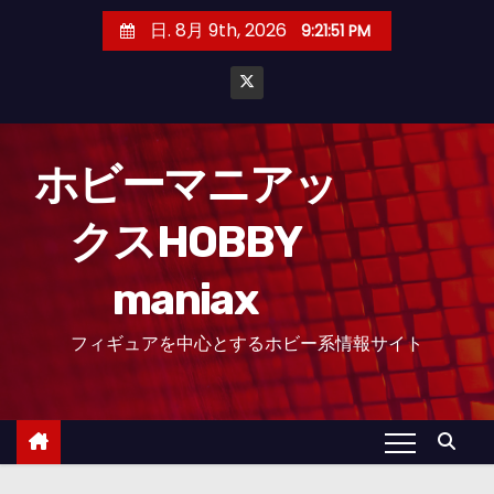
コ
日. 8月 9th, 2026
9:21:51 PM
ン
テ
ン
ツ
へ
ホビーマニアッ
ス
クスHOBBY
キ
ッ
maniax
プ
フィギュアを中心とするホビー系情報サイト