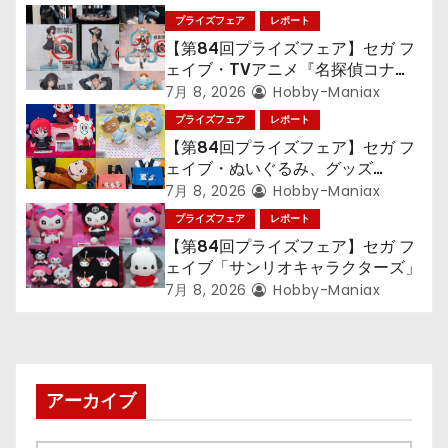
ョ
プライズフェア
レポート
【第84回プライズフェア】セガ フ
ン
ェイブ・TVアニメ『名探偵コナ
ン』TVアニメ『呪術廻戦』『〈物
7月 8, 2026
Hobby-Maniax
語〉シリーズ』「初音ミク」
プライズフェア
レポート
【第84回プライズフェア】セガ フ
ェイブ・ぬいぐるみ、グッズ
『LiSA』『ミニオン』『おさるの
7月 8, 2026
Hobby-Maniax
ジョージ』『ポケットモンスター』
プライズフェア
レポート
【第84回プライズフェア】セガ フ
ェイブ「サンリオキャラクターズ」
7月 8, 2026
Hobby-Maniax
アーカイブ