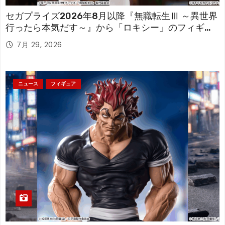
セガプライズ2026年8月以降『無職転生Ⅲ ～異世界
行ったら本気だす～』から「ロキシー」のフィギュ
アが登場！
7月 29, 2026
ニュース
フィギュア