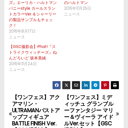
ズ』エーリカ・ハルトマン
のハルトマン
バニーstyle カールスラン
2015年11月25日
トカラーVer.＆シャーリー
ニュース
の製品サンプルもチェッ
ク！
2016年8月17日
ニュース
【GSC撮影会】Phat!『ス
トライクウィッチーズ』ね
んどろいど 坂本美緒
2016年11月24日
ニュース
【ワンフェス】アク
【ワンフェス】ミデ
投
アマリン・
ィッチュ グランブル
稿
ULTRAMANバストア
ーファンタジー マリ
ップフィギュア
ー＆ヴィーラ アイド
ナ
BATTLE FINISH Ver.
ルVer.セット【GSC