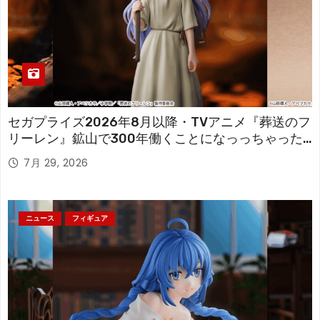
セガプライズ2026年8月以降・TVアニメ『葬送のフ
リーレン』鉱山で300年働くことになっっちゃった
「フリーレン」を立体化！
7月 29, 2026
ニュース
フィギュア