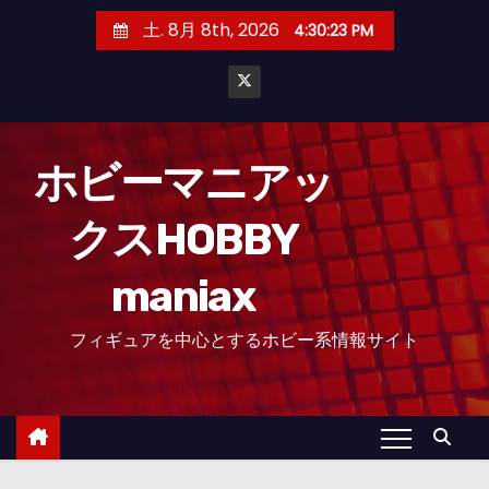
コ
土. 8月 8th, 2026
4:30:24 PM
ン
テ
ン
ツ
へ
ホビーマニアッ
ス
クスHOBBY
キ
ッ
maniax
プ
フィギュアを中心とするホビー系情報サイト