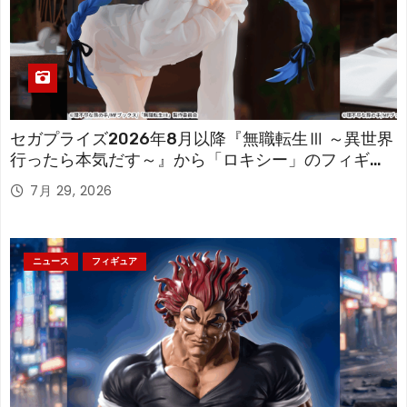
セガプライズ2026年8月以降『無職転生Ⅲ ～異世界
行ったら本気だす～』から「ロキシー」のフィギュ
アが登場！
7月 29, 2026
ニュース
フィギュア