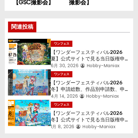
【GSC撮影会】
撮影会】
ビ
ゲ
関連投稿
ー
シ
ワンフェス
【ワンダーフェスティバル2026
ョ
夏】公式サイトで見る当日版権申請
ディーラー数 – トップ2は『ウルト
6月 30, 2026
Hobby-Maniax
ン
ラ』『Fate』で変わらずも、定番
ワンフェス
タイトルに動きあり
【ワンダーフェスティバル2026
冬】申請総数、作品別申請数、申請
ディーラー数など各種データで見る
4月 14, 2026
Hobby-Maniax
当日版権状況 – 「ウルトラ怪獣ワン
ワンフェス
フェス」で『ウルトラマン』シリー
【ワンダーフェスティバル2026
ズが倍増！ 参加ディーラー数は過
冬】公式サイトで見る当日版権申請
去最多！
ディーラー数 – 「ウルトラ怪獣
1月 8, 2026
Hobby-Maniax
WF」で『ウルトラ』急増