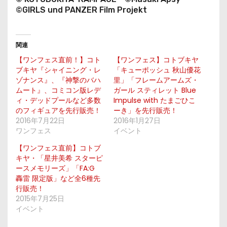
©GIRLS und PANZER Film Projekt
関連
【ワンフェス直前！】コト
【ワンフェス】コトブキヤ
ブキヤ『シャイニング・レ
「キューポッシュ 秋山優花
ゾナンス』、『神撃のバハ
里」「フレームアームズ・
ムート』、コミコン版レデ
ガール スティレット Blue
ィ・デッドプールなど多数
Impulse with たまごひこ
のフィギュアを先行販売！
ーき」を先行販売！
2016年7月22日
2016年1月27日
ワンフェス
イベント
【ワンフェス直前】コトブ
キヤ・「星井美希 スターピ
ースメモリーズ」「FA:G
轟雷 限定版」など全6種先
行販売！
2015年7月25日
イベント