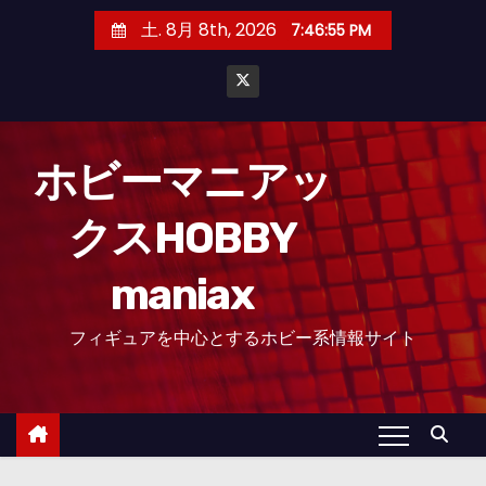
コ
土. 8月 8th, 2026
7:46:56 PM
ン
テ
ン
ツ
へ
ホビーマニアッ
ス
クスHOBBY
キ
ッ
maniax
プ
フィギュアを中心とするホビー系情報サイト