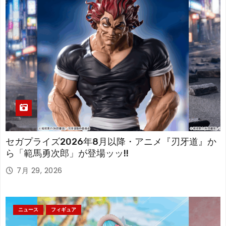
セガプライズ2026年8月以降・アニメ『刃牙道』か
ら「範馬勇次郎」が登場ッッ!!
7月 29, 2026
ニュース
フィギュア