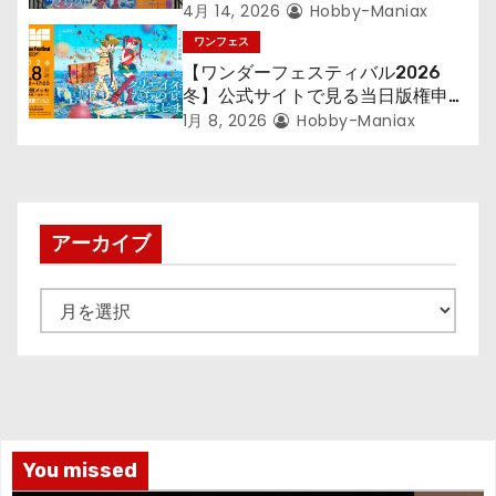
ディーラー数など各種データで見る
4月 14, 2026
Hobby-Maniax
当日版権状況 – 「ウルトラ怪獣ワン
ワンフェス
フェス」で『ウルトラマン』シリー
【ワンダーフェスティバル2026
ズが倍増！ 参加ディーラー数は過
冬】公式サイトで見る当日版権申請
去最多！
ディーラー数 – 「ウルトラ怪獣
1月 8, 2026
Hobby-Maniax
WF」で『ウルトラ』急増
アーカイブ
ア
ー
カ
イ
ブ
You missed