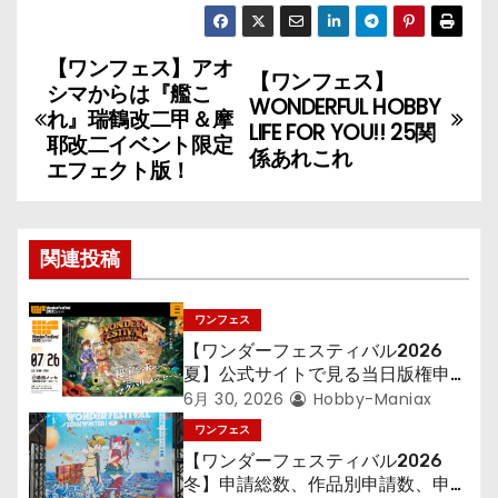
【ワンフェス】アオ
投
【ワンフェス】
シマからは『艦こ
WONDERFUL HOBBY
稿
れ』瑞鶴改二甲＆摩
LIFE FOR YOU!! 25関
耶改二イベント限定
係あれこれ
ナ
エフェクト版！
ビ
ゲ
関連投稿
ー
ワンフェス
シ
【ワンダーフェスティバル2026
夏】公式サイトで見る当日版権申請
ョ
ディーラー数 – トップ2は『ウルト
6月 30, 2026
Hobby-Maniax
ラ』『Fate』で変わらずも、定番
ワンフェス
ン
タイトルに動きあり
【ワンダーフェスティバル2026
冬】申請総数、作品別申請数、申請