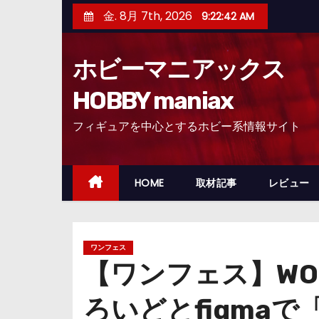
コ
金. 8月 7th, 2026
9:22:43 AM
ン
テ
ホビーマニアックス
ン
ツ
HOBBY maniax
へ
フィギュアを中心とするホビー系情報サイト
ス
キ
ッ
HOME
取材記事
レビュー
プ
ワンフェス
【ワンフェス】WONDE
ろいどとfigmaで