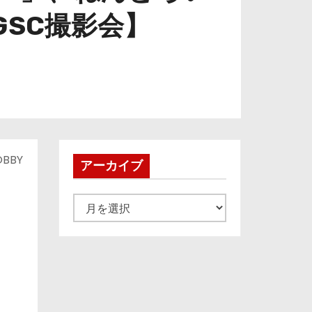
GSC撮影会】
BBY
アーカイブ
ア
ー
カ
イ
ブ