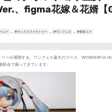
er.、figma花嫁＆花婿【
,
,
,
パニー
#マックスファクトリー
#ワンフェス
#初音ミク
ーが展開する、ワンフェス最大のブース、WONDERFUL HO
GSC撮影会で撮ってきています。