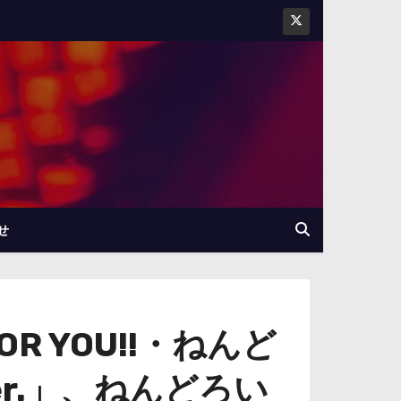
せ
OR YOU!!・ねんど
er.」、ねんどろい