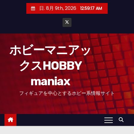
コ
日. 8月 9th, 2026
12:59:18 AM
ン
テ
ン
ツ
へ
ホビーマニアッ
ス
クスHOBBY
キ
ッ
maniax
プ
フィギュアを中心とするホビー系情報サイト