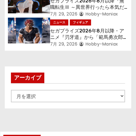
セガプライズ2026年8月以降『無
職転生Ⅲ ～異世界行ったら本気だ
す～』から「ロキシー」のフィギュ
7月 29, 2026
Hobby-Maniax
アが登場！
ニュース
フィギュア
セガプライズ2026年8月以降・ア
ニメ『刃牙道』から「範馬勇次郎」
が登場ッッ!!
7月 29, 2026
Hobby-Maniax
アーカイブ
ア
ー
カ
イ
ブ