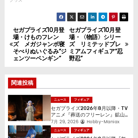
セガプライズ10月登
セガプライズ10月登
投
場・けものフレン
場・〈物語〉シリー
稿
ズ メガジャンボ寝
ズ リミテッドプレ
そべりぬいぐるみ“ジ
ミアムフィギュア“忍
ナ
ェンツーペンギン”
野忍”
ビ
ゲ
関連投稿
ー
ニュース
フィギュア
シ
セガプライズ2026年8月以降・TV
アニメ『葬送のフリーレン』鉱山で
ョ
300年働くことになっっちゃった
7月 29, 2026
Hobby-Maniax
「フリーレン」を立体化！
ニュース
フィギュア
ン