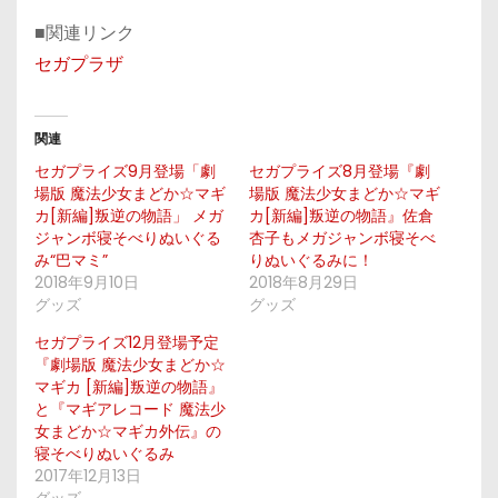
■関連リンク
セガプラザ
関連
セガプライズ9月登場「劇
セガプライズ8月登場『劇
場版 魔法少女まどか☆マギ
場版 魔法少女まどか☆マギ
カ[新編]叛逆の物語」 メガ
カ[新編]叛逆の物語』佐倉
ジャンボ寝そべりぬいぐる
杏子もメガジャンボ寝そべ
み“巴マミ”
りぬいぐるみに！
2018年9月10日
2018年8月29日
グッズ
グッズ
セガプライズ12⽉登場予定
『劇場版 魔法少⼥まどか☆
マギカ [新編]叛逆の物語』
と『マギアレコード 魔法少
⼥まどか☆マギカ外伝』の
寝そべりぬいぐるみ
2017年12月13日
グッズ