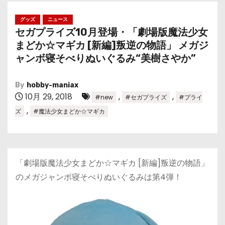
グッズ
ニュース
セガプライズ10月登場・「劇場版魔法少女
まどか☆マギカ [新編]叛逆の物語」 メガジ
ャンボ寝そべりぬいぐるみ“美樹さやか”
By
hobby-maniax
10月 29, 2018
,
,
#new
#セガプライズ
#プライ
,
ズ
#魔法少女まどか☆マギカ
「劇場版魔法少女まどか☆マギカ [新編]叛逆の物語」
のメガジャンボ寝そべりぬいぐるみは第4弾！