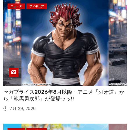
ニュース
フィギュア
セガプライズ2026年8月以降・アニメ『刃牙道』か
ら「範馬勇次郎」が登場ッッ!!
7月 29, 2026