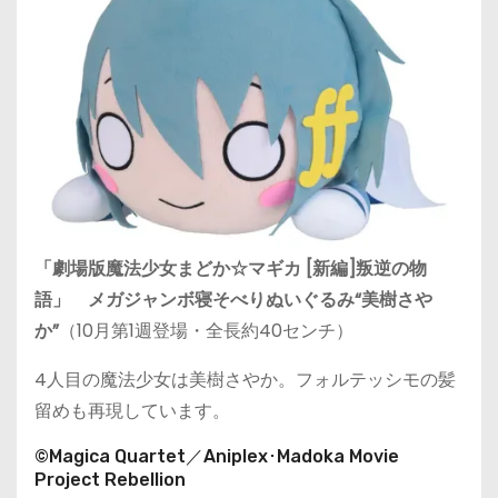
「劇場版魔法少女まどか☆マギカ [新編]叛逆の物
語」 メガジャンボ寝そべりぬいぐるみ“美樹さや
か”
（10月第1週登場・全長約40センチ）
4人目の魔法少女は美樹さやか。フォルテッシモの髪
留めも再現しています。
©Magica Quartet／Aniplex･Madoka Movie
Project Rebellion