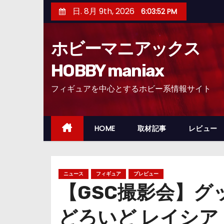
コ
日. 8月 9th, 2026
6:03:53 PM
ン
テ
ホビーマニアックス
ン
ツ
HOBBY maniax
へ
フィギュアを中心とするホビー系情報サイト
ス
キ
ッ
HOME
取材記事
レビュー
プ
ニュース
フィギュア
プレビュー
【GSC撮影会】グ
どろいど レイシア