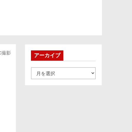
C撮影
アーカイブ
ア
ー
カ
イ
ブ