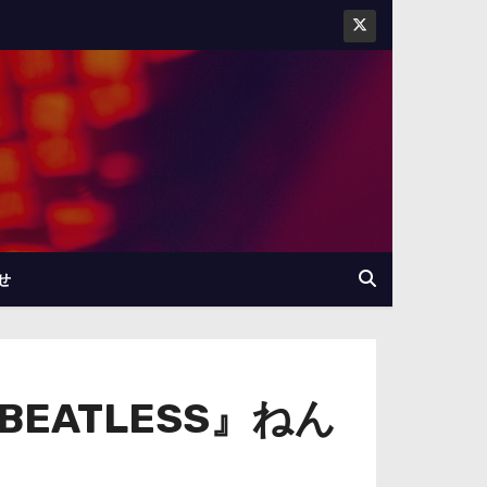
せ
EATLESS』ねん