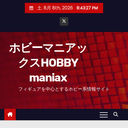
コ
土. 8月 8th, 2026
8:43:28 PM
ン
テ
ン
ツ
へ
ホビーマニアッ
ス
クスHOBBY
キ
ッ
maniax
プ
フィギュアを中心とするホビー系情報サイト