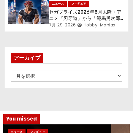
アが登場！
ニュース
フィギュア
セガプライズ2026年8月以降・ア
ニメ『刃牙道』から「範馬勇次郎」
が登場ッッ!!
7月 29, 2026
Hobby-Maniax
アーカイブ
ア
ー
カ
イ
ブ
You missed
ニュース
フィギュア