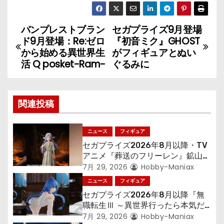
バンプレストブラン
セガプライズ9月登場
投
ド9月登場：Re:ゼロ
『初音ミク』GHOST
稿
から始める異世界生
がフィギュアとぬい
活 Q posket-Ram-
ぐるみに
ナ
ビ
関連投稿
ゲ
ニュース
フィギュア
ー
セガプライズ2026年8月以降・TV
シ
アニメ『葬送のフリーレン』鉱山で
300年働くことになっっちゃった
7月 29, 2026
Hobby-Maniax
ョ
「フリーレン」を立体化！
ニュース
フィギュア
セガプライズ2026年8月以降『無
ン
職転生Ⅲ ～異世界行ったら本気だ
す～』から「ロキシー」のフィギュ
7月 29, 2026
Hobby-Maniax