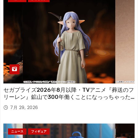
セガプライズ2026年8月以降・TVアニメ『葬送のフ
リーレン』鉱山で300年働くことになっっちゃった
「フリーレン」を立体化！
7月 29, 2026
ニュース
フィギュア